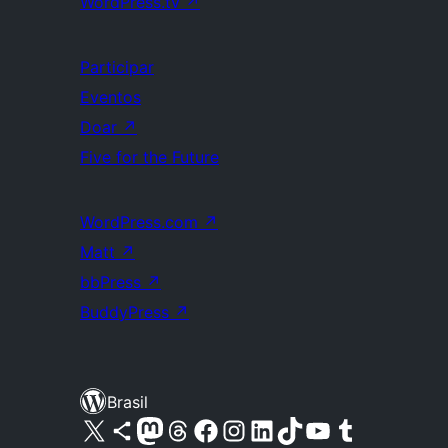
WordPress.tv
↗
Participar
Eventos
Doar
↗
Five for the Future
WordPress.com
↗
Matt
↗
bbPress
↗
BuddyPress
↗
Brasil
Acessar nossa conta do X (antigo Twitter)
Acessar nossa conta do Bluesky
Acessar nossa conta do Mastodon
Acessar nossa conta do Threads
Acessar nossa página do Facebook
Acessar nossa conta do Instagram
Acessar nossa conta do LinkedIn
Acessar nossa conta do TikTok
Acessar nosso canal do YouTube
Acessar nossa conta no Tumblr