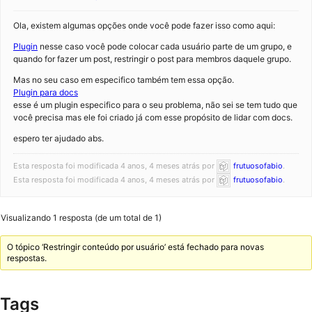
Ola, existem algumas opções onde você pode fazer isso como aqui:
Plugin
nesse caso você pode colocar cada usuário parte de um grupo, e
quando for fazer um post, restringir o post para membros daquele grupo.
Mas no seu caso em especifico também tem essa opção.
Plugin para docs
esse é um plugin especifico para o seu problema, não sei se tem tudo que
você precisa mas ele foi criado já com esse propósito de lidar com docs.
espero ter ajudado abs.
Esta resposta foi modificada 4 anos, 4 meses atrás por
frutuosofabio
.
Esta resposta foi modificada 4 anos, 4 meses atrás por
frutuosofabio
.
Visualizando 1 resposta (de um total de 1)
O tópico ‘Restringir conteúdo por usuário’ está fechado para novas
respostas.
Tags