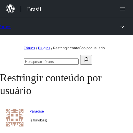
Ir
Brasil
para
o
Fóruns
conteúdo
Pular
Fóruns
/
Plugins
/
Restringir conteúdo por usuário
para
Pesquisar
o
Pesquisar
por:
fóruns
conteúdo
Restringir conteúdo por
usuário
Paradise
(@birobas)