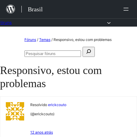
Ir
Brasil
para
o
Fóruns
conteúdo
Pular
Fóruns
/
Temas
/
Responsivo, estou com problemas
para
Pesquisar
o
Pesquisar
por:
fóruns
conteúdo
Responsivo, estou com
problemas
Resolvido
erickcouto
(@erickcouto)
12 anos atrás