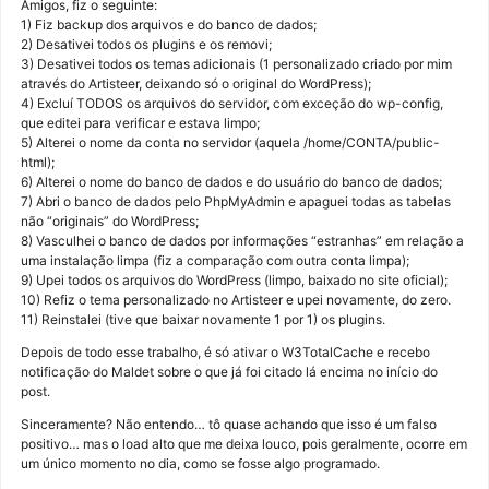
Amigos, fiz o seguinte:
1) Fiz backup dos arquivos e do banco de dados;
2) Desativei todos os plugins e os removi;
3) Desativei todos os temas adicionais (1 personalizado criado por mim
através do Artisteer, deixando só o original do WordPress);
4) Excluí TODOS os arquivos do servidor, com exceção do wp-config,
que editei para verificar e estava limpo;
5) Alterei o nome da conta no servidor (aquela /home/CONTA/public-
html);
6) Alterei o nome do banco de dados e do usuário do banco de dados;
7) Abri o banco de dados pelo PhpMyAdmin e apaguei todas as tabelas
não “originais” do WordPress;
8) Vasculhei o banco de dados por informações “estranhas” em relação a
uma instalação limpa (fiz a comparação com outra conta limpa);
9) Upei todos os arquivos do WordPress (limpo, baixado no site oficial);
10) Refiz o tema personalizado no Artisteer e upei novamente, do zero.
11) Reinstalei (tive que baixar novamente 1 por 1) os plugins.
Depois de todo esse trabalho, é só ativar o W3TotalCache e recebo
notificação do Maldet sobre o que já foi citado lá encima no início do
post.
Sinceramente? Não entendo… tô quase achando que isso é um falso
positivo… mas o load alto que me deixa louco, pois geralmente, ocorre em
um único momento no dia, como se fosse algo programado.