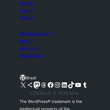
Eventos
Doar
↗
Swag
↗
WordPress.com
↗
Matt
↗
bbPress
↗
BuddyPress
↗
Brasil
Acessar nossa conta do X (antigo Twitter)
Acessar nossa conta do Bluesky
Acessar nossa conta do Mastodon
Acessar nossa conta do Threads
Acessar nossa página do Facebook
Acessar nossa conta do Instagram
Acessar nossa conta do LinkedIn
Acessar nossa conta do TikTok
Acessar nosso canal do YouTube
Acessar nossa conta no Tumblr
CÓDIGO É POESIA.
The WordPress® trademark is the
intellectual property of the