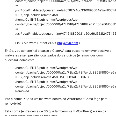
content/cache/object/000000/a2c/78f/a2c78f7a4dc3369f98604e5a
=>
/usr/local/maldetect/quarantine/a2c78f7a4dc3369f98604e5a49651d
{HEX}php.include.remote.458 :
/home/CLIENTE/public_html/wordpress/wp-
content/cache/object/000000/474/618/474618829021c50e66d558
=>
/usr/local/maldetect/quarantine/474618829021c50e66d558f247546
===============================================
Linux Malware Detect v1.5 <
proj@rfxn.com
>
Então, vou ao terminal e passo o ClamAV para buscar e remover possíveis
malwares e sempre são localizados dois arquivos (e removidos com
sucesso), como este:
/home/CLIENTE/public_html/wordpress/wp-
content/cache/object/000000/a2c/78f/a2c78f7a4dc3369f98604e5a
{HEX}php.include.remote.458.UNOFFICIAL FOUND
/home/CLIENTE/public_html/wordpress/wp-
content/cache/object/000000/a2c/78f/a2c78f7a4dc3369f98604e5a
Removed.
Isto é normal? Seria um malware dentro do WordPress? Como faço para
removê-lo?
Esta conta (entre cerca de 30 que também usam WordPress) é a única
que apresenta este tipo de problema.