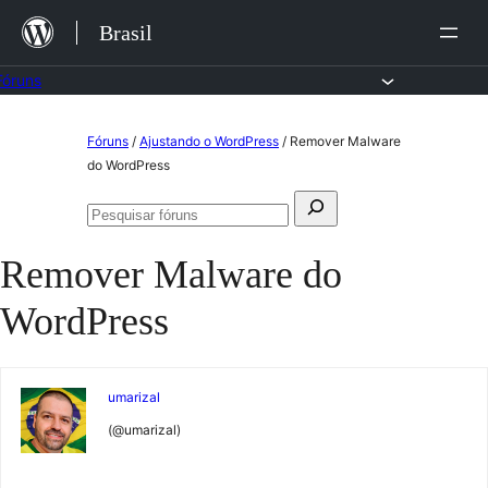
Ir
Brasil
para
o
Fóruns
conteúdo
Pular
Fóruns
/
Ajustando o WordPress
/
Remover Malware
para
do WordPress
o
Pesquisar
conteúdo
Pesquisar
por:
fóruns
Remover Malware do
WordPress
umarizal
(@umarizal)