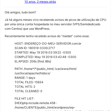
10 anos, 2 meses atrás
Olá amigos, tudo bom?
Já há alguns meses vivo recebendo avisos de picos de utilização de CPU
por uma única conta hospedada no meu servidor (VPS/Semidedicado
com Centos) que usa WordPress.
Recentemente tenho recebido avisos do “maldet” como esse:
HOST: ENDEREÇO-DO-MEU-SERVIDOR.com.br
SCAN ID: 160519-0339.2717
STARTED: May 19 2016 03:39:22 -0300
COMPLETED: May 19 2016 03:42:48 -0300
ELAPSED: 206s [find: 86s]
PATH: /home*/*/public_html/ /var/www/html/
/usr/local/apache/htdocs/
RANGE: 1 days
TOTAL FILES: 15934
TOTAL HITS: 2
TOTAL CLEANED: 0
FILE HIT LIST:
{HEX}php.include.remote.458 :
/home/CLIENTE/public_html/wordpress/wp-