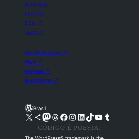
Participar
Eventos
Doar
↗
Swag
↗
WordPress.com
↗
Matt
↗
bbPress
↗
BuddyPress
↗
Brasil
Acessar nossa conta do X (antigo Twitter)
Acessar nossa conta do Bluesky
Acessar nossa conta do Mastodon
Acessar nossa conta do Threads
Acessar nossa página do Facebook
Acessar nossa conta do Instagram
Acessar nossa conta do LinkedIn
Acessar nossa conta do TikTok
Acessar nosso canal do YouTube
Acessar nossa conta no Tumblr
CÓDIGO É POESIA.
The WordPress® trademark is the