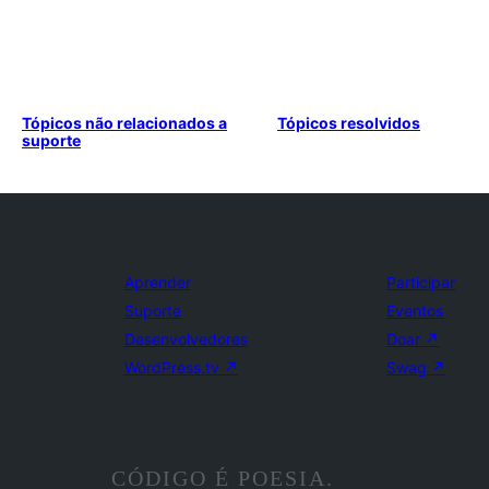
Tópicos não relacionados a
Tópicos resolvidos
suporte
Aprender
Participar
Suporte
Eventos
Desenvolvedores
Doar
↗
WordPress.tv
↗
Swag
↗
CÓDIGO É POESIA.