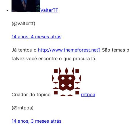
ValterTF
(@valtertf)
14 anos, 4 meses atrás
Já tentou o
http://www.themeforest.net?
São temas p
talvez você encontre o que procura lá.
Criador do tópico
rntpoa
(@rntpoa)
14 anos, 3 meses atrás