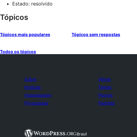
Estado: resolvido
Tópicos
Tópicos mais populares
Tópicos sem respostas
Todos os tópicos
Sobre
Vitrine
Notícias
Temas
Hospedagem
Plugins
Privacidade
Padrões
Brasil