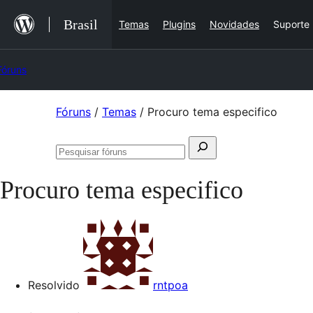
Ir
Brasil
Temas
Plugins
Novidades
Suporte
para
o
Fóruns
conteúdo
Pular
Fóruns
/
Temas
/
Procuro tema especifico
para
Pesquisar
o
Pesquisar
por:
conteúdo
fóruns
Procuro tema especifico
Resolvido
rntpoa