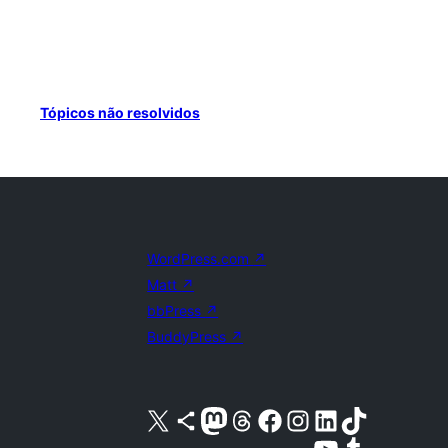
Tópicos não resolvidos
WordPress.com
↗
Matt
↗
bbPress
↗
BuddyPress
↗
Acessar nossa conta do X (antigo Twitter)
Acessar nossa conta do Bluesky
Acessar nossa conta do Mastodon
Acessar nossa conta do Threads
Acessar nossa página do Facebook
Acessar nossa conta do Instagram
Acessar nossa conta do LinkedIn
Acessar nossa conta do TikTok