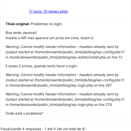
17 anos, 10 meses atrás
Título original:
Problemas no login
Boa tarde, pessoal!
Instalei o WP mas aparece um aviso em cima. Assim ó:
Warning: Cannot modify header information – headers already sent by
(output started at /home/donaambr/public_html/pb/blog/wp-config.php:1)
in /home/donaambr/public_html/pb/blog/wp-admin/install.php on line 12
E esses 2 avisos, quando tento fazer o login:
Warning: Cannot modify header information – headers already sent by
(output started at /home/donaambr/public_html/pb/blog/wp-config.php:1)
in /home/donaambr/public_html/pb/blog/wp-login.php on line 267
Warning: Cannot modify header information – headers already sent by
(output started at /home/donaambr/public_html/pb/blog/wp-config.php:1)
in /home/donaambr/public_html/pb/blog/wp-login.php on line 279
Onde está o problema?
Visualizando 4 respostas - 1 até 4 (de um total de 4)