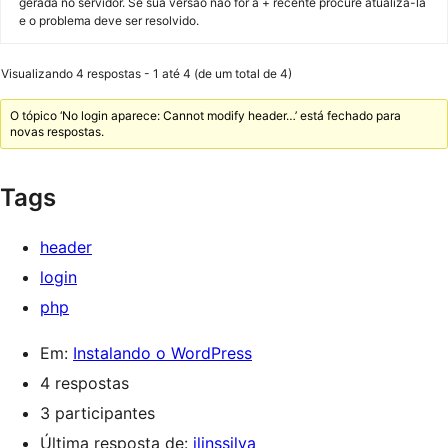
gerada no servidor. Se sua versão não for a + recente procure atualizá-la
e o problema deve ser resolvido.
Visualizando 4 respostas - 1 até 4 (de um total de 4)
O tópico ‘No login aparece: Cannot modify header…’ está fechado para
novas respostas.
Tags
header
login
php
Em:
Instalando o WordPress
4 respostas
3 participantes
Última resposta de:
jlinssilva