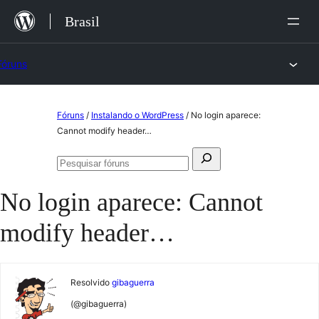
Ir
Brasil
para
o
Fóruns
conteúdo
Pular
Fóruns
/
Instalando o WordPress
/
No login aparece:
para
Cannot modify header…
o
Pesquisar
conteúdo
Pesquisar
por:
fóruns
No login aparece: Cannot
modify header…
Resolvido
gibaguerra
(@gibaguerra)