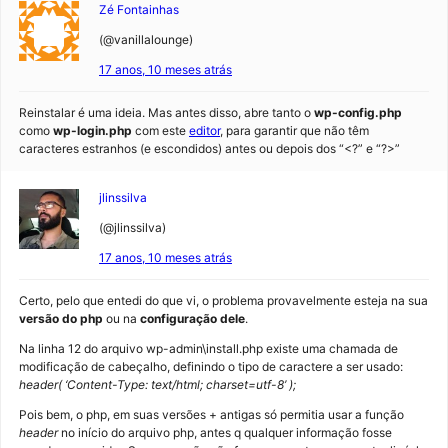
Zé Fontainhas
(@vanillalounge)
17 anos, 10 meses atrás
Reinstalar é uma ideia. Mas antes disso, abre tanto o
wp-config.php
como
wp-login.php
com este
editor
, para garantir que não têm
caracteres estranhos (e escondidos) antes ou depois dos “<?” e “?>”
jlinssilva
(@jlinssilva)
17 anos, 10 meses atrás
Certo, pelo que entedi do que vi, o problema provavelmente esteja na sua
versão do php
ou na
configuração dele
.
Na linha 12 do arquivo wp-admin\install.php existe uma chamada de
modificação de cabeçalho, definindo o tipo de caractere a ser usado:
header( ‘Content-Type: text/html; charset=utf-8’ );
Pois bem, o php, em suas versões + antigas só permitia usar a função
header
no início do arquivo php, antes q qualquer informação fosse