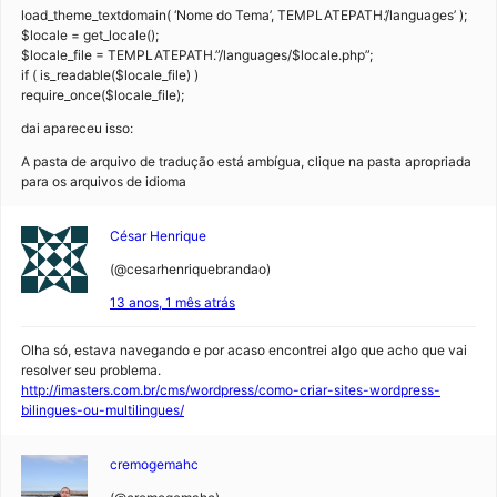
load_theme_textdomain( ‘Nome do Tema’, TEMPLATEPATH.’/languages’ );
$locale = get_locale();
$locale_file = TEMPLATEPATH.”/languages/$locale.php”;
if ( is_readable($locale_file) )
require_once($locale_file);
dai apareceu isso:
A pasta de arquivo de tradução está ambígua, clique na pasta apropriada
para os arquivos de idioma
César Henrique
(@cesarhenriquebrandao)
13 anos, 1 mês atrás
Olha só, estava navegando e por acaso encontrei algo que acho que vai
resolver seu problema.
http://imasters.com.br/cms/wordpress/como-criar-sites-wordpress-
bilingues-ou-multilingues/
cremogemahc