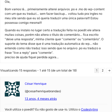
Ola,
Bom vamos lá… primeiramente alterei arquivos .po e .mo do wp-content
com um que eu traduzi… sem fazer backup… voltou tudo pra ingles no
meu site sendo que eu só queria traduzir uma única palavra!!! Estou
possessa comigo mesma!!!
Quando eu instalo no lugar certo a tradução feita no poedit ele altera
muitas coisas, porém não altera o título do comentário… fica escrito
“deixe uma resposta”, minha cliente quer “comente” ou “comentário”. O
suporte do tema disse que é uma tradução automatica do wp… não
entendo como não traduz isso sendo que no arquivo .po eu traduzo a
frase “live a reply” para “comente”.
preciso de ajuda fiquei perdida agora…
Visualizando 15 respostas - 1 até 15 (de um total de 18)
1
2
→
César Henrique
(@cesarhenriquebrandao)
13 anos, 4 meses atrás
Você utiliza o poedit? Eu não gosto de usa-lo. Utilizo o
Codestyling