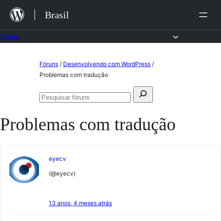
Ir
Brasil
para
o
Fóruns
conteúdo
Pular
Fóruns
/
Desenvolvendo com WordPress
/
para
Problemas com tradução
o
Pesquisar
conteúdo
Pesquisar
por:
fóruns
Problemas com tradução
eyecv
(@eyecv)
13 anos, 4 meses atrás