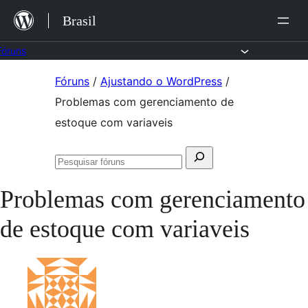
Ir
Brasil
para
o
Fóruns
conteúdo
Pular
Fóruns
/
Ajustando o WordPress
/
para
Problemas com gerenciamento de
o
estoque com variaveis
conteúdo
Pesquisar
Pesquisar
por:
fóruns
Problemas com gerenciamento
de estoque com variaveis