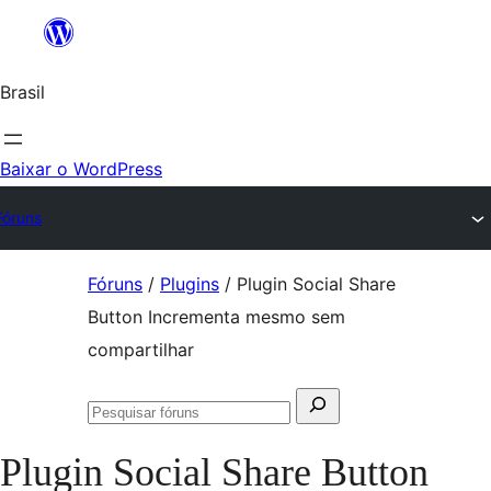
Ir
para
Brasil
o
conteúdo
Baixar o WordPress
Fóruns
Pular
Fóruns
/
Plugins
/
Plugin Social Share
para
Button Incrementa mesmo sem
o
compartilhar
conteúdo
Pesquisar
Pesquisar
por:
fóruns
Plugin Social Share Button