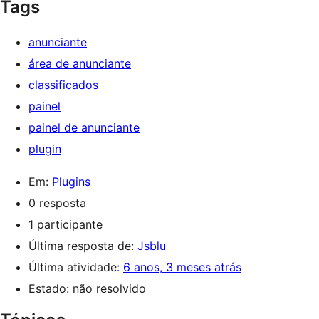
Tags
anunciante
área de anunciante
classificados
painel
painel de anunciante
plugin
Em:
Plugins
0 resposta
1 participante
Última resposta de:
Jsblu
Última atividade:
6 anos, 3 meses atrás
Estado: não resolvido