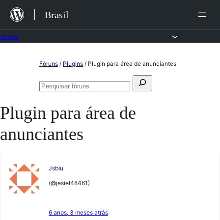
Ir
Brasil
para
o
Fóruns
conteúdo
Pular
Fóruns
/
Plugins
/
Plugin para área de anunciantes
para
Pesquisar
o
Pesquisar
por:
fóruns
conteúdo
Plugin para área de
anunciantes
Jsblu
(@jesiel48461)
6 anos, 3 meses atrás