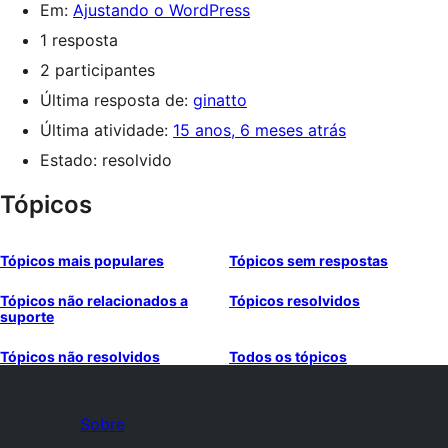
Em:
Ajustando o WordPress
1 resposta
2 participantes
Última resposta de:
ginatto
Última atividade:
15 anos, 6 meses atrás
Estado: resolvido
Tópicos
Tópicos mais populares
Tópicos sem respostas
Tópicos não relacionados a
Tópicos resolvidos
suporte
Tópicos não resolvidos
Todos os tópicos
Sobre