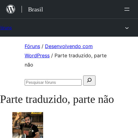
Ir
Brasil
para
o
Fóruns
conteúdo
Pular
Fóruns
/
Desenvolvendo com
para
WordPress
/
Parte traduzido, parte
o
não
conteúdo
Pesquisar
Pesquisar
por:
fóruns
Parte traduzido, parte não