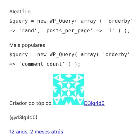
Aleatório
$query = new WP_Query( array ( 'orderby'
=> 'rand', 'posts_per_page' => '1' ) );
Mais populares
$query = new WP_Query( array( 'orderby'
=> 'comment_count' ) );
Criador do tópico
D3lg4d0
(@d3lg4d0)
12 anos, 2 meses atrás