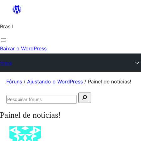
Ir
para
Brasil
o
conteúdo
Baixar o WordPress
Fóruns
Pular
Fóruns
/
Ajustando o WordPress
/
Painel de notícias!
para
Pesquisar
o
Pesquisar
por:
conteúdo
fóruns
Painel de notícias!