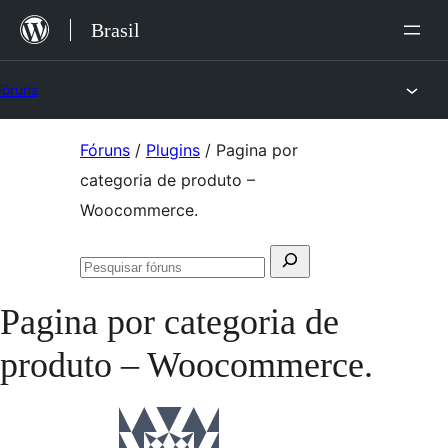
Ir
Brasil
para
o
Fóruns
conteúdo
Pular
Fóruns
/
Plugins
/
Pagina por
para
categoria de produto –
o
Woocommerce.
conteúdo
Pesquisar
Pesquisar
por:
fóruns
Pagina por categoria de
produto – Woocommerce.