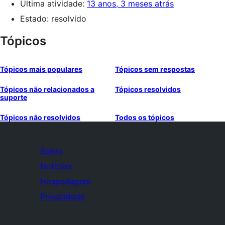
Última atividade:
13 anos, 3 meses atrás
Estado: resolvido
Tópicos
Tópicos mais populares
Tópicos sem respostas
Tópicos não relacionados a
Tópicos resolvidos
suporte
Tópicos não resolvidos
Todos os tópicos
Sobre
Notícias
Hospedagem
Privacidade