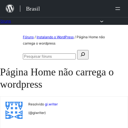
Ir
Brasil
para
o
Fóruns
conteúdo
Pular
Fóruns
/
Instalando o WordPress
/
Página Home não
para
carrega o wordpress
o
Pesquisar
conteúdo
Pesquisar
por:
fóruns
Página Home não carrega o
wordpress
Resolvido
gi.writer
(@giwriter)