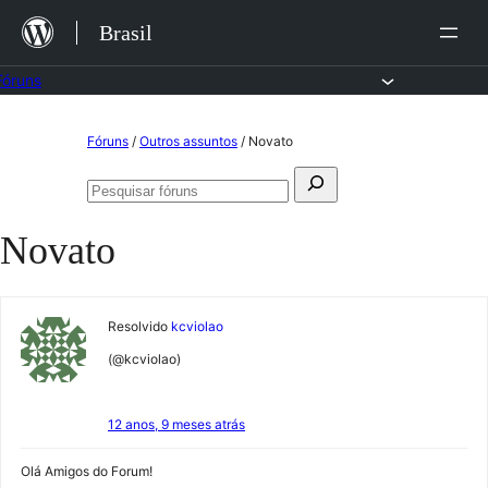
Ir
Brasil
para
o
Fóruns
conteúdo
Pular
Fóruns
/
Outros assuntos
/
Novato
para
Pesquisar
o
Pesquisar
por:
fóruns
conteúdo
Novato
Resolvido
kcviolao
(@kcviolao)
12 anos, 9 meses atrás
Olá Amigos do Forum!