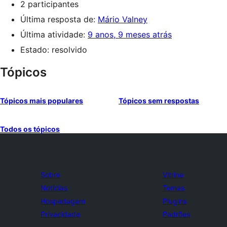
2 participantes
Última resposta de:
Mário Valney
Última atividade:
9 anos, 9 meses atrás
Estado: resolvido
Tópicos
Tópicos mais populares
Tópicos sem respostas
Todos os tópicos
Sobre
Vitrine
Notícias
Temas
Hospedagem
Plugins
Privacidade
Padrões