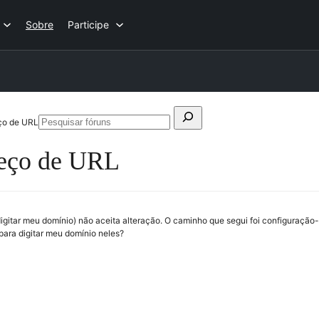
Sobre
Participe
Pesquisar
ço de URL
Pesquisar
por:
fóruns
reço de URL
 digitar meu domínio) não aceita alteração. O caminho que segui foi configuraçã
ara digitar meu domínio neles?