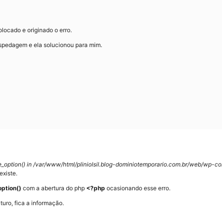
colocado e originado o erro.
ospedagem e ela solucionou para mim.
ate_option() in /var/www/html/pliniolsil.blog-dominiotemporario.com.br/web/wp-
existe.
ption()
com a abertura do php
<?php
ocasionando esse erro.
turo, fica a informação.