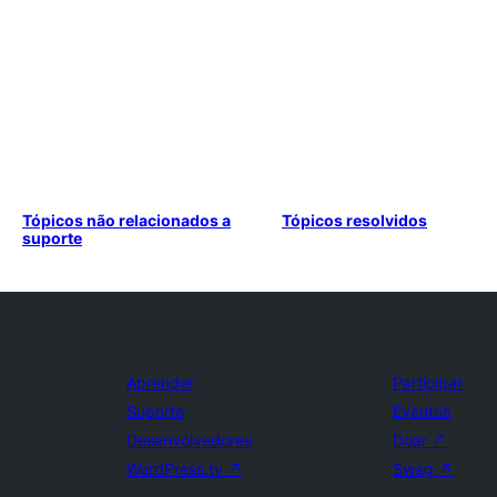
Tópicos não relacionados a
Tópicos resolvidos
suporte
Aprender
Participar
Suporte
Eventos
Desenvolvedores
Doar
↗
WordPress.tv
↗
Swag
↗