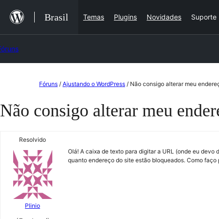
Ir
Brasil
Temas
Plugins
Novidades
Suporte
para
o
Fóruns
conteúdo
Pular
Fóruns
/
Ajustando o WordPress
/
Não consigo alterar meu endere
para
Não consigo alterar meu ende
o
conteúdo
Resolvido
Olá! A caixa de texto para digitar a URL (onde eu devo
quanto endereço do site estão bloqueados. Como faço p
Plinio