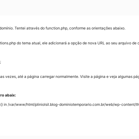
domínio. Tentei através do function.php, conforme as orientações abaixo.
tions.php do tema atual, ele adicionará a opção de nova URL ao seu arquivo de 
;
as vezes, até a página carregar normalmente. Visite a página e veja algumas pá
ro abaix:
on() in /var/www/html/pliniolsil.blog-dominiotemporario.com.br/web/wp-content/t