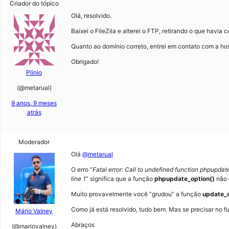
Criador do tópico
Olá, resolvido.
Baixei o FileZila e alterei o FTP, retirando o que havia 
Quanto ao domínio correto, entrei em contato com a h
Obrigado!
Plinio
(@metarual)
9 anos, 9 meses
atrás
Moderador
Olá
@metarual
O erro “
Fatal error: Call to undefined function phpupd
line 1
” significa que a função
phpupdate_option()
não 
Muito provavelmente você “grudou” a função
update_o
Como já está resolvido, tudo bem. Mas se precisar no fu
Mário Valney
Abraços
(@mariovalney)