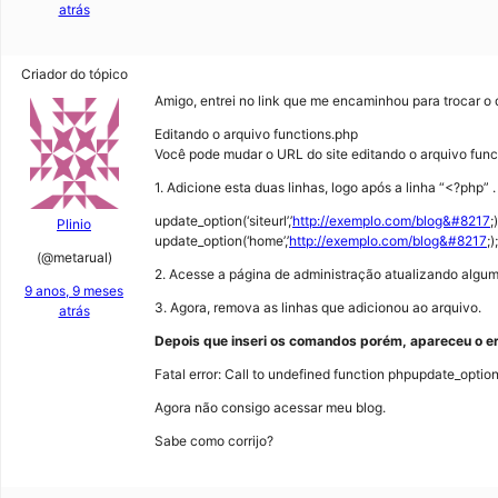
atrás
Criador do tópico
Amigo, entrei no link que me encaminhou para trocar o 
Editando o arquivo functions.php
Você pode mudar o URL do site editando o arquivo func
1. Adicione esta duas linhas, logo após a linha “<?php” .
update_option(‘siteurl’,’
http://exemplo.com/blog&#8217
;)
Plinio
update_option(‘home’,’
http://exemplo.com/blog&#8217
;);
(@metarual)
2. Acesse a página de administração atualizando algum
9 anos, 9 meses
3. Agora, remova as linhas que adicionou ao arquivo.
atrás
Depois que inseri os comandos porém, apareceu o er
Fatal error: Call to undefined function phpupdate_opti
Agora não consigo acessar meu blog.
Sabe como corrijo?