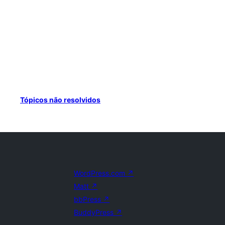
Tópicos não resolvidos
WordPress.com
↗
Matt
↗
bbPress
↗
BuddyPress
↗