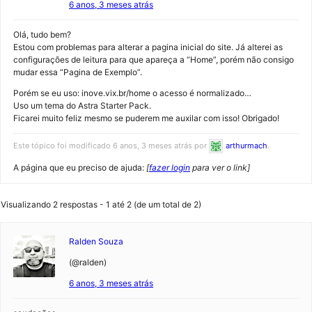
6 anos, 3 meses atrás
Olá, tudo bem?
Estou com problemas para alterar a pagina inicial do site. Já alterei as
configurações de leitura para que apareça a “Home”, porém não consigo
mudar essa “Pagina de Exemplo”.
Porém se eu uso: inove.vix.br/home o acesso é normalizado…
Uso um tema do Astra Starter Pack.
Ficarei muito feliz mesmo se puderem me auxilar com isso! Obrigado!
Este tópico foi modificado 6 anos, 3 meses atrás por
arthurmach
.
A página que eu preciso de ajuda:
[
fazer login
para ver o link]
Visualizando 2 respostas - 1 até 2 (de um total de 2)
Ralden Souza
(@ralden)
6 anos, 3 meses atrás