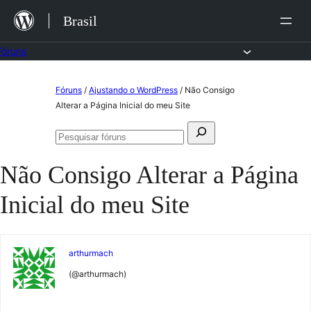
Ir
Brasil
para
o
Fóruns
conteúdo
Pular
Fóruns
/
Ajustando o WordPress
/
Não Consigo
para
Alterar a Página Inicial do meu Site
o
Pesquisar
conteúdo
Pesquisar
por:
fóruns
Não Consigo Alterar a Página
Inicial do meu Site
arthurmach
(@arthurmach)