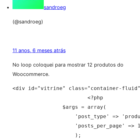
sandroeg
(@sandroeg)
11 anos, 6 meses atrás
No loop coloquei para mostrar 12 produtos do
Woocommerce.
<div id="vitrine" class="container-fluid"
			<?php

                $args = array(

                    'post_type' => 'produ
                    'posts_per_page' => 1
                    );
