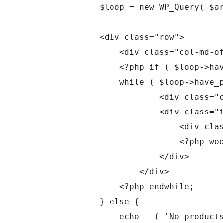
                $loop = new WP_Query( $args 
                <div class="row">

                    <div class="col-md-of
                    <?php if ( $loop->hav
                    while ( $loop->have_p
	                    <div class="col-md-3 prod">

                            <div class="i
                                <div clas
                                <?php woo
                            </div>

                        </div>

                    <?php endwhile;

                } else {

                    echo __( 'No products