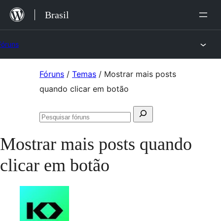
Ir
Brasil
para
o
Fóruns
conteúdo
Pular
Fóruns
/
Temas
/
Mostrar mais posts
para
quando clicar em botão
o
Pesquisar
conteúdo
Pesquisar
por:
fóruns
Mostrar mais posts quando
clicar em botão