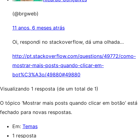
(@brgweb)
11 anos, 6 meses atrás
Oi, respondi no stackoverflow, dá uma olhada…
http://pt.stackoverflow.com/questions/49772/como-
mostrar-mais-posts-quando-clicar-em-
bot%C3%A3o/49880#49880
Visualizando 1 resposta (de um total de 1)
O tópico ‘Mostrar mais posts quando clicar em botão’ está
fechado para novas respostas.
Em:
Temas
1 resposta