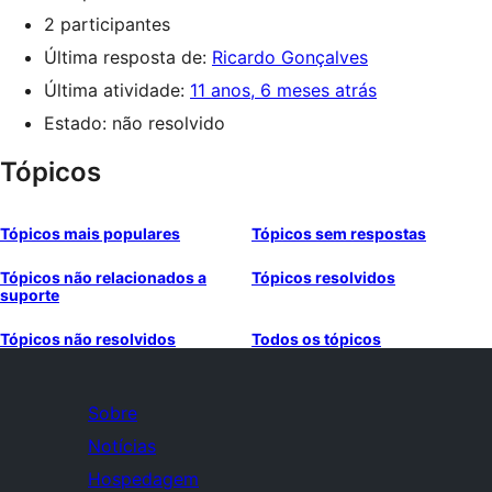
2 participantes
Última resposta de:
Ricardo Gonçalves
Última atividade:
11 anos, 6 meses atrás
Estado: não resolvido
Tópicos
Tópicos mais populares
Tópicos sem respostas
Tópicos não relacionados a
Tópicos resolvidos
suporte
Tópicos não resolvidos
Todos os tópicos
Sobre
Notícias
Hospedagem