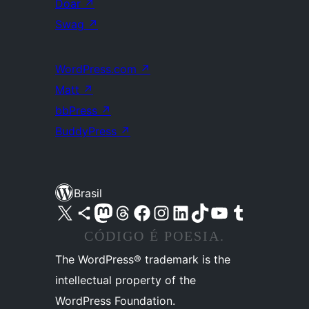
Doar
↗
Swag
↗
WordPress.com
↗
Matt
↗
bbPress
↗
BuddyPress
↗
Brasil
Acessar nossa conta do X (antigo Twitter)
Acessar nossa conta do Bluesky
Acessar nossa conta do Mastodon
Acessar nossa conta do Threads
Acessar nossa página do Facebook
Acessar nossa conta do Instagram
Acessar nossa conta do LinkedIn
Acessar nossa conta do TikTok
Acessar nosso canal do YouTube
Acessar nossa conta no Tumblr
CÓDIGO É POESIA.
The WordPress® trademark is the
intellectual property of the
WordPress Foundation.