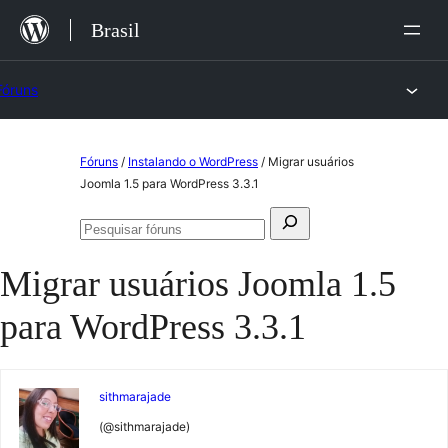
Ir
Brasil
para
o
Fóruns
conteúdo
Pular
Fóruns
/
Instalando o WordPress
/
Migrar usuários
para
Joomla 1.5 para WordPress 3.3.1
o
Pesquisar
conteúdo
Pesquisar
por:
fóruns
Migrar usuários Joomla 1.5
para WordPress 3.3.1
sithmarajade
(@sithmarajade)