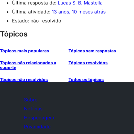
Última resposta de:
Lucas S. B. Mastella
Última atividade:
13 anos, 10 meses atrás
Estado: não resolvido
Tópicos
Tópicos mais populares
Tópicos sem respostas
Tópicos não relacionados a
Tópicos resolvidos
suporte
Tópicos não resolvidos
Todos os tópicos
Sobre
Notícias
Hospedagem
Privacidade