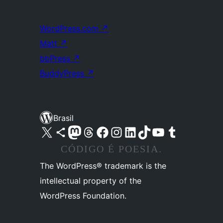
WordPress.com
↗
Matt
↗
bbPress
↗
BuddyPress
↗
Brasil
Acessar nossa conta do X (antigo Twitter)
Acessar nossa conta do Bluesky
Acessar nossa conta do Mastodon
Acessar nossa conta do Threads
Acessar nossa página do Facebook
Acessar nossa conta do Instagram
Acessar nossa conta do LinkedIn
Acessar nossa conta do TikTok
Acessar nosso canal do YouTube
Acessar nossa conta no Tumblr
CÓDIGO É POESIA.
The WordPress® trademark is the
intellectual property of the
WordPress Foundation.