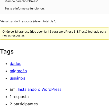
Mambo para WordPress.”
Teste e informe se funcionou.
Visualizando 1 resposta (de um total de 1)
O tópico ‘Migrar usuários Joomla 1.5 para WordPress 3.3.1’ está fechado para
novas respostas.
Tags
dados
migração
usuários
Em:
Instalando o WordPress
1 resposta
2 participantes