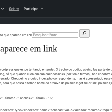
Sobre
Participe
Pesquisar
xto que aparece em link
Pesquisar
por:
fóruns
 aparece em link
ordpress que estou tentando entender. O trecho do codigo abaixo faz parte de 
blog, só que quando clica em qualquer dos links (politica e termos), não encontra
á errado. Cheguei no arquivo index.php correspondente, mas é apresentado esse 
para que possa alterar o nome do arquivo de politicas: get_field(‘link_politicas’,’o
 . $botao . ‘” onclick=”‘ . $track . ‘” >’;
s=”checkbox” type=”checkbox” name=”politicas” value=”aceitou” required=”requ