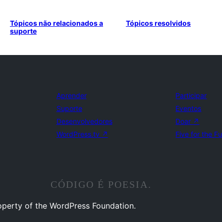
Tópicos não relacionados a
Tópicos resolvidos
suporte
Aprender
Participar
Suporte
Eventos
Desenvolvedores
Doar
↗
WordPress.tv
↗
Five for the F
CÓDIGO É POESIA.
operty of the WordPress Foundation.