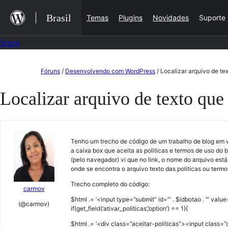
Ir
Brasil
Temas
Plugins
Novidades
Suporte
para
o
Fóruns
conteúdo
Pular
Fóruns
/
Desenvolvendo com WordPress
/
Localizar arquivo de te
para
Localizar arquivo de texto que
o
conteúdo
Tenho um trecho de código de um trabalho de blog em w
a caixa box que aceita as politicas e termos de uso do 
(pelo navegador) vi que no link, o nome do arquivo est
onde se encontra o arquivo texto das politicas ou termos, 
Trecho completo do código:
carmov
$html .= ‘<input type=”submit” id=”‘ . $idbotao . ‘” value=”‘
(@carmov)
if(get_field(‘ativar_politicas’,’option’) == 1){
$html .= ‘<div class=”aceitar-politicas”><input clas