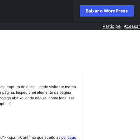
Baixar o WordPress
Participe
Acessar
uma captura de e-mail, onde visitante marca
 a página. Inspecionei elemento da página
codigo abaixo, onde não sei como localizar
ption’).
ired”><span>Confirmo que aceito as
políticas