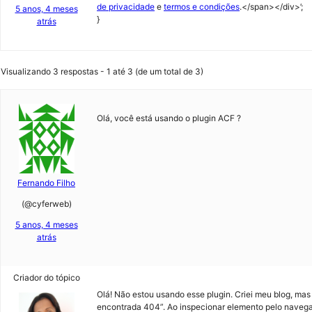
de privacidade
e
termos e condições
.</span></div>’;
5 anos, 4 meses
}
atrás
Visualizando 3 respostas - 1 até 3 (de um total de 3)
Olá, você está usando o plugin ACF ?
Fernando Filho
(@cyferweb)
5 anos, 4 meses
atrás
Criador do tópico
Olá! Não estou usando esse plugin. Criei meu blog, mas 
encontrada 404”. Ao inspecionar elemento pelo navegado