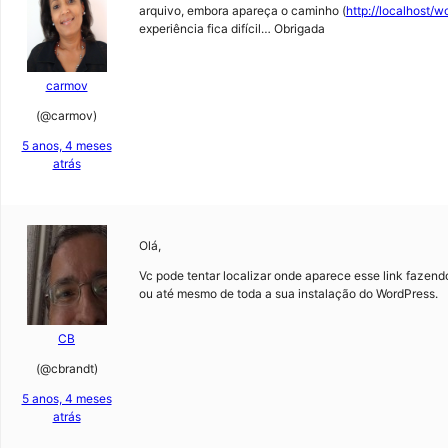
arquivo, embora apareça o caminho (
http://localhost/w
experiência fica difícil… Obrigada
carmov
(@carmov)
5 anos, 4 meses
atrás
Olá,
Vc pode tentar localizar onde aparece esse link fazen
ou até mesmo de toda a sua instalação do WordPress.
CB
(@cbrandt)
5 anos, 4 meses
atrás