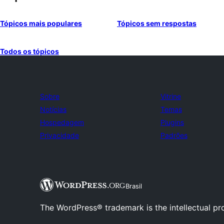
Tópicos mais populares
Tópicos sem respostas
Todos os tópicos
Sobre
Vitrine
Notícias
Temas
Hospedagem
Plugins
Privacidade
Padrões
Brasil
The WordPress® trademark is the intellectual pr