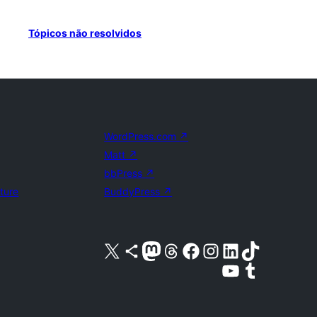
Tópicos não resolvidos
WordPress.com
↗
Matt
↗
bbPress
↗
uture
BuddyPress
↗
Acessar nossa conta do X (antigo Twitter)
Acessar nossa conta do Bluesky
Acessar nossa conta do Mastodon
Acessar nossa conta do Threads
Acessar nossa página do Facebook
Acessar nossa conta do Instagram
Acessar nossa conta do LinkedIn
Acessar nossa conta do TikTok
Acessar nosso canal do YouTube
Acessar nossa conta no Tumblr