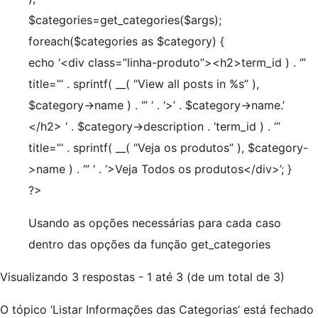
$categories=get_categories($args);
foreach($categories as $category) {
echo ‘<div class=”linha-produto”><h2>
term_id ) . ‘”
title=”‘ . sprintf( __( “View all posts in %s” ),
$category->name ) . ‘” ‘ . ‘>’ . $category->name.’
</h2> ‘ . $category->description . ‘
term_id ) . ‘”
title=”‘ . sprintf( __( “Veja os produtos” ), $category-
>name ) . ‘” ‘ . ‘>Veja Todos os produtos
</div>’; }
?>
Usando as opções necessárias para cada caso
dentro das opções da função get_categories
Visualizando 3 respostas - 1 até 3 (de um total de 3)
O tópico ‘Listar Informações das Categorias’ está fechado