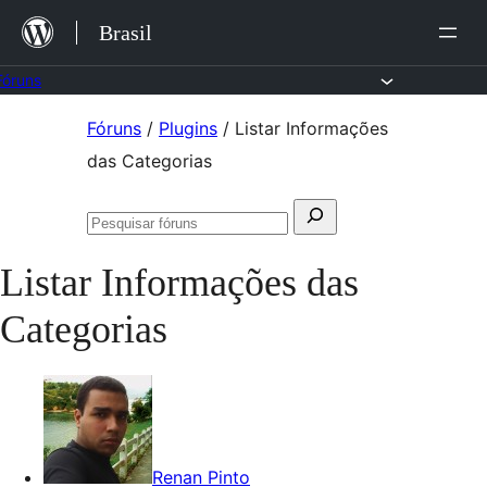
Ir
Brasil
para
o
Fóruns
conteúdo
Pular
Fóruns
/
Plugins
/
Listar Informações
para
das Categorias
o
Pesquisar
conteúdo
Pesquisar
por:
fóruns
Listar Informações das
Categorias
Renan Pinto