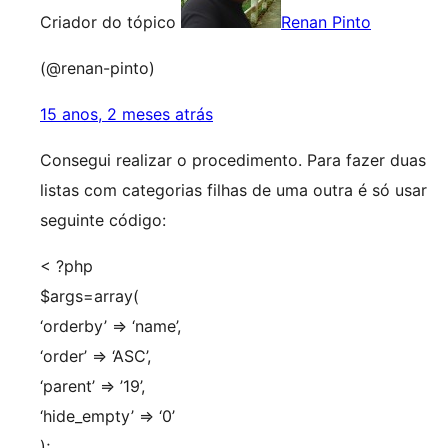
Criador do tópico
Renan Pinto
(@renan-pinto)
15 anos, 2 meses atrás
Consegui realizar o procedimento. Para fazer duas
listas com categorias filhas de uma outra é só usar
seguinte código:
< ?php
$args=array(
‘orderby’ => ‘name’,
‘order’ => ‘ASC’,
‘parent’ => ’19’,
‘hide_empty’ => ‘0’
);