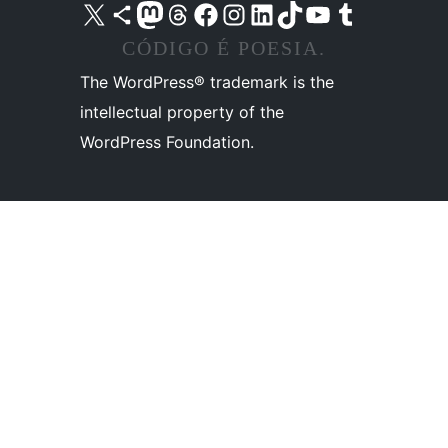
Acessar nossa conta do X (antigo Twitter)
Acessar nossa conta do Bluesky
Acessar nossa conta do Mastodon
Acessar nossa conta do Threads
Acessar nossa página do Facebook
Acessar nossa conta do Instagram
Acessar nossa conta do LinkedIn
Acessar nossa conta do TikTok
Acessar nosso canal do YouTube
Acessar nossa conta no Tumblr
CÓDIGO É POESIA.
The WordPress® trademark is the
intellectual property of the
WordPress Foundation.