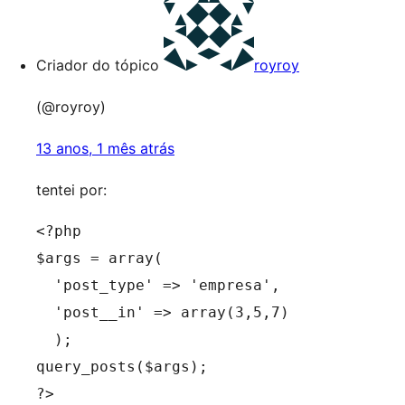
Criador do tópico
royroy
(@royroy)
13 anos, 1 mês atrás
tentei por:
<?php

$args = array(

  'post_type' => 'empresa',

  'post__in' => array(3,5,7)

  );

query_posts($args);

?>