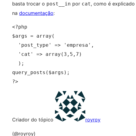
basta trocar o
por
, como é explicado
post__in
cat
na
documentação
:
<?php

$args = array(

  'post_type' => 'empresa',

  'cat' => array(3,5,7)

  );

query_posts($args);

?>
Criador do tópico
royroy
(@royroy)