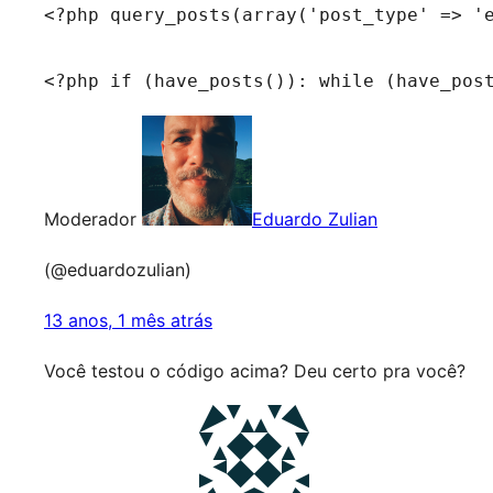
<?php query_posts(array('post_type' => 'e
<?php if (have_posts()): while (have_pos
Moderador
Eduardo Zulian
(@eduardozulian)
13 anos, 1 mês atrás
Você testou o código acima? Deu certo pra você?