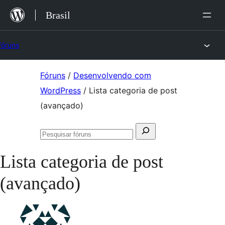
Ir
Brasil
para
o
Fóruns
conteúdo
Pular
Fóruns
/
Desenvolvendo com
para
WordPress
/
Lista categoria de post
o
(avançado)
conteúdo
Pesquisar
Pesquisar
por:
fóruns
Lista categoria de post
(avançado)