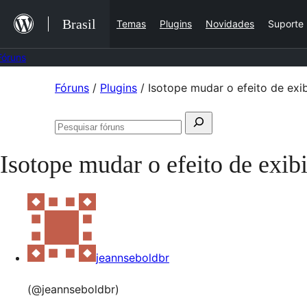
Ir
Brasil
Temas
Plugins
Novidades
Suporte
para
o
Fóruns
conteúdo
Pular
Fóruns
/
Plugins
/
Isotope mudar o efeito de exi
para
Pesquisar
o
Pesquisar
por:
conteúdo
fóruns
Isotope mudar o efeito de exib
jeannseboldbr
(@jeannseboldbr)