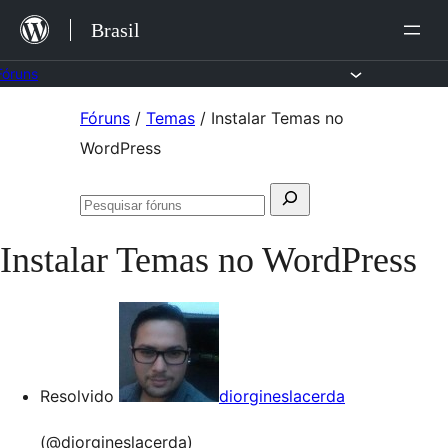
Ir
Brasil
para
o
Fóruns
conteúdo
Pular
Fóruns
/
Temas
/
Instalar Temas no
para
WordPress
o
Pesquisar
conteúdo
Pesquisar
por:
fóruns
Instalar Temas no WordPress
Resolvido
diorgineslacerda
(@diorgineslacerda)