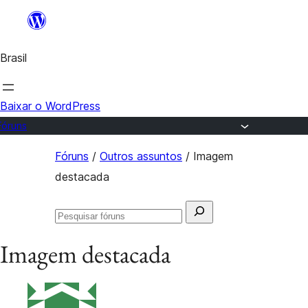
Ir
para
Brasil
o
conteúdo
Baixar o WordPress
Fóruns
Pular
Fóruns
/
Outros assuntos
/
Imagem
para
destacada
o
Pesquisar
conteúdo
Pesquisar
por:
fóruns
Imagem destacada