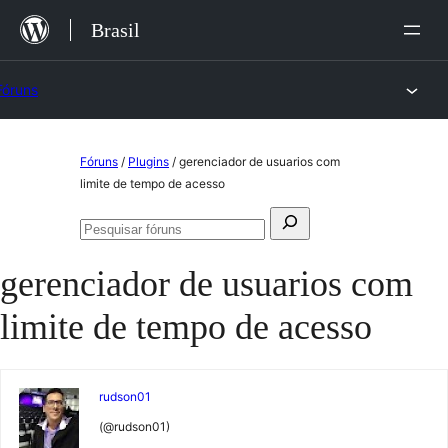
Ir
Brasil
para
o
Fóruns
conteúdo
Pular
Fóruns
/
Plugins
/
gerenciador de usuarios com
para
limite de tempo de acesso
o
Pesquisar
conteúdo
Pesquisar
por:
fóruns
gerenciador de usuarios com
limite de tempo de acesso
rudson01
(@rudson01)