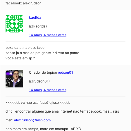
facebook: alex rudson
kaoltda
(@kaoltda)
14 anos, 4 meses atrás
poxa cara, nao uso face
passa ja o msn ae pra gente ir direto ao ponto
voce esta em sp ?
Criador do tópico
rudson01
(@rudson01)
14 anos, 4 meses atrás
kkkkkkk vc nao usa face? q isso kkkkk
dificil encontrar alguem que ama internet nao ter facebook, mas… rsrs
msn:
alex.rudson@msn.com
nao moro em sampa, moro em macapa -AP XD