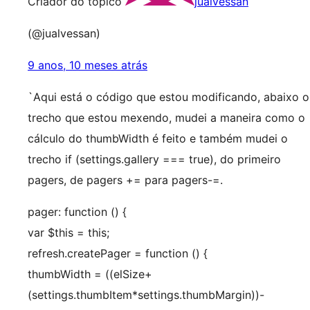
Criador do tópico
jualvessan
(@jualvessan)
9 anos, 10 meses atrás
`Aqui está o código que estou modificando, abaixo o
trecho que estou mexendo, mudei a maneira como o
cálculo do thumbWidth é feito e também mudei o
trecho if (settings.gallery === true), do primeiro
pagers, de pagers += para pagers-=.
pager: function () {
var $this = this;
refresh.createPager = function () {
thumbWidth = ((elSize+
(settings.thumbItem*settings.thumbMargin))-