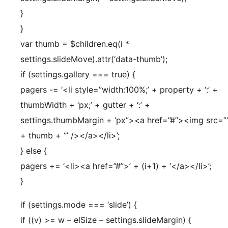
}
}
var thumb = $children.eq(i *
settings.slideMove).attr(‘data-thumb’);
if (settings.gallery === true) {
pagers -= ‘<li style=”width:100%;’ + property + ‘:’ +
thumbWidth + ‘px;’ + gutter + ‘:’ +
settings.thumbMargin + ‘px”><a href=”#”><img src=”‘
+ thumb + ‘” /></a></li>’;
} else {
pagers += ‘<li><a href=”#”>’ + (i+1) + ‘</a></li>’;
}
if (settings.mode === ‘slide’) {
if ((v) >= w – elSize – settings.slideMargin) {