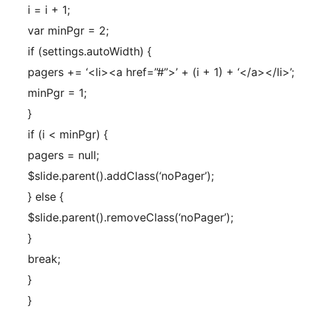
i = i + 1;
var minPgr = 2;
if (settings.autoWidth) {
pagers += ‘<li><a href=”#”>’ + (i + 1) + ‘</a></li>’;
minPgr = 1;
}
if (i < minPgr) {
pagers = null;
$slide.parent().addClass(‘noPager’);
} else {
$slide.parent().removeClass(‘noPager’);
}
break;
}
}