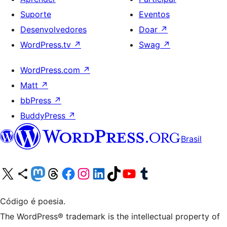
Suporte
Eventos
Desenvolvedores
Doar
↗
WordPress.tv
↗
Swag
↗
WordPress.com
↗
Matt
↗
bbPress
↗
BuddyPress
↗
Brasil
Acessar nossa conta do X (antigo Twitter)
Acessar nossa conta do Bluesky
Acessar nossa conta do Mastodon
Acessar nossa conta do Threads
Acessar nossa página do Facebook
Acessar nossa conta do Instagram
Acessar nossa conta do LinkedIn
Acessar nossa conta do TikTok
Acessar nosso canal do YouTube
Acessar nossa conta no Tumblr
Código é poesia.
The WordPress® trademark is the intellectual property of