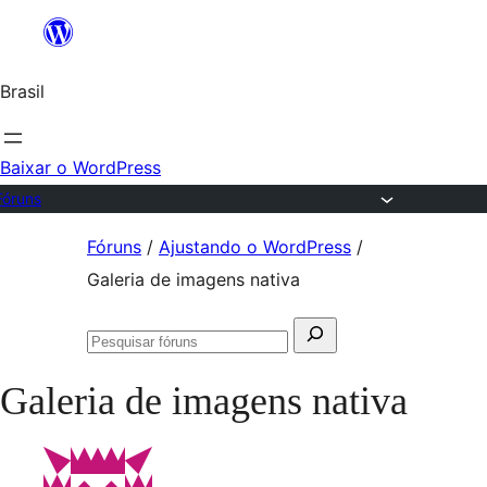
Ir
para
Brasil
o
conteúdo
Baixar o WordPress
Fóruns
Pular
Fóruns
/
Ajustando o WordPress
/
para
Galeria de imagens nativa
o
Pesquisar
conteúdo
Pesquisar
por:
fóruns
Galeria de imagens nativa