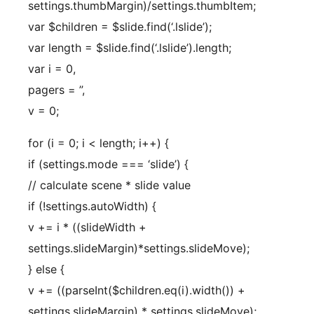
settings.thumbMargin)/settings.thumbItem;
var $children = $slide.find(‘.lslide’);
var length = $slide.find(‘.lslide’).length;
var i = 0,
pagers = ”,
v = 0;
for (i = 0; i < length; i++) {
if (settings.mode === ‘slide’) {
// calculate scene * slide value
if (!settings.autoWidth) {
v += i * ((slideWidth +
settings.slideMargin)*settings.slideMove);
} else {
v += ((parseInt($children.eq(i).width()) +
settings.slideMargin) * settings.slideMove);