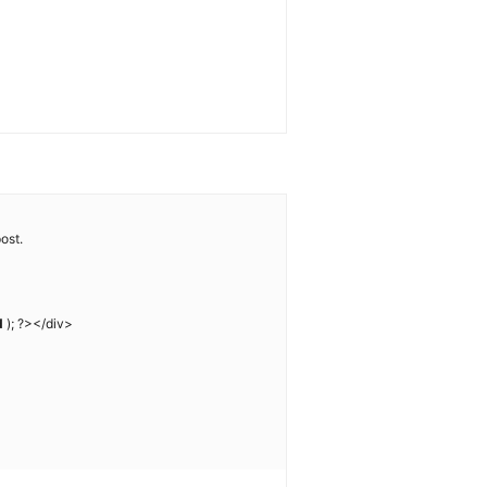
ost.
d
); ?></div>