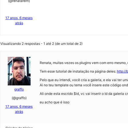
(@renatafern)
17 anos, 6 meses
atrás
Visualizando 2 respostas - 1 até 2 (de um total de 2)
Renata, muitas vezes os plugins vem com erro mesmo, m
Tem esse tutorial de instalação na página deles:
http:/
Pelo que eu intendi, você cria a galeria, e ela vai ter um
Ai no teu template ou tema você insere este código on
graffo
Ali onde esta escrido $id, vc vai inserir o Id da galeria c
(@graffo)
eu acho que é isso
17 anos, 6 meses
atrás