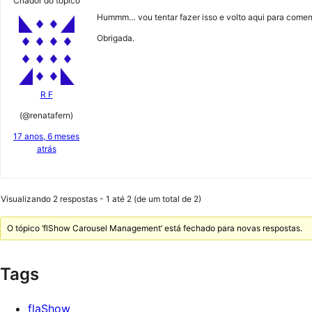
Criador do tópico
Hummm… vou tentar fazer isso e volto aqui para comen
Obrigada.
R F
(@renatafern)
17 anos, 6 meses
atrás
Visualizando 2 respostas - 1 até 2 (de um total de 2)
O tópico ‘flShow Carousel Management’ está fechado para novas respostas.
Tags
flaShow