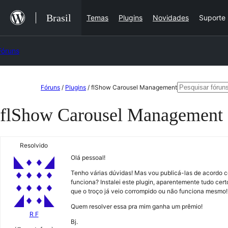
Ir
Brasil
Temas
Plugins
Novidades
Suporte
para
o
Fóruns
conteúdo
Pular
Pesquisar
Fóruns
/
Plugins
/
flShow Carousel Management
para
por:
flShow Carousel Management
o
conteúdo
Resolvido
Olá pessoal!
Tenho várias dúvidas! Mas vou publicá-las de acordo c
funciona? Instalei este plugin, aparentemente tudo cer
que o troço já veio corrompido ou não funciona mesmo! 
Quem resolver essa pra mim ganha um prêmio!
R F
Bj.