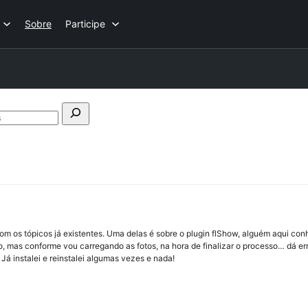
Sobre
Participe
Pesquisar
fóruns
om os tópicos já existentes. Uma delas é sobre o plugin flShow, alguém aqui co
to, mas conforme vou carregando as fotos, na hora de finalizar o processo… dá e
Já instalei e reinstalei algumas vezes e nada!