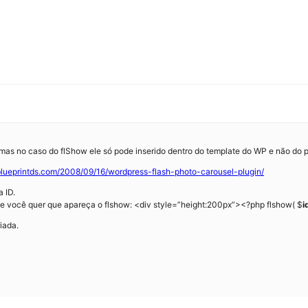
as no caso do flShow ele só pode inserido dentro do template do WP e não do p
/blueprintds.com/2008/09/16/wordpress-flash-photo-carousel-plugin/
a ID.
de você quer que apareça o flshow: <div style=”height:200px”><?php flshow( $
i
riada.