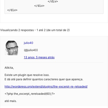
			</div>

		</div>

</div>
Visualizando 2 respostas - 1 até 2 (de um total de 2)
julio40
(@julio40)
13 anos, 5 meses atrás
Allkita,
Existe um plugin que resolve isso.
E dá até para definir quantos caracteres quer que apareça.
http://wordpress.org/extend/plugins/the-excerpt-re-reloaded/
<?php the_excerpt_rereloaded(60);?>
até mais.