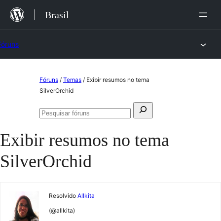
Ir
Brasil
para
o
Fóruns
conteúdo
Pular
Fóruns
/
Temas
/
Exibir resumos no tema
para
SilverOrchid
o
Pesquisar
conteúdo
Pesquisar
por:
fóruns
Exibir resumos no tema
SilverOrchid
Resolvido
Allkita
(@allkita)