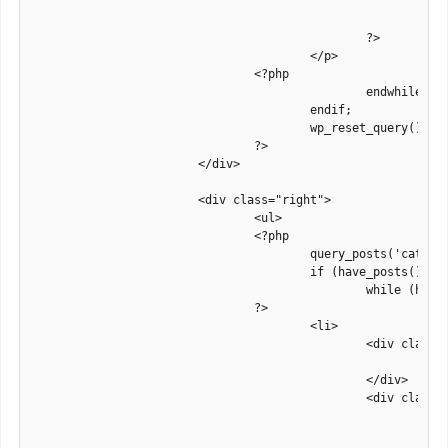
							$content = strip_tags($content);

							echo mb_substr($content, 0, 140). '...';

						?>

					</p>

				<?php

						endwhile;

					endif;

					wp_reset_query();

				?>

			</div>

			<div class="right">

				<ul>

				<?php

					query_posts('cat='.$cat1_id.'&posts_per_page=3&offset=1');

					if (have_posts()) :

						while (have_posts()) : the_post();

				?>

					<li>

						<div class="thumb">

							<?php the_post_thumbnail( 'thumbnail' ); ?>

						</div>

						<div class="post-right">

							<h5 class="title">

								<a href="<?php the_permalink(); ?>" rel="bookmark" title="Permanent Link to <?php the_title(