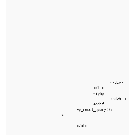
								<?php $short_title = mb_substr(the_title('','',FALSE),0,
								echo $short_title; if (strlen($short_title) >49){ echo '...';
								</a>
							</h5>

							<div class="post-meta">

								<span class="date"><?php the_time('F j'); ?></s
								<span class="comments"><?php comments_popup_link( __('no comments', 'silverorchid'), __( '1 comment', 'silverorchid'), __('% comments', 'silverorchid'))
							</div>

							<p>

								<?php
									$content = get_the_cont
									$content = strip_tags($co
									echo mb_substr($content, 0, 60)
								?>
							</p>

						</div>

					</li>

					<?php

						endwhile;

					endif;

				wp_reset_query();

			?>						

				</ul>
