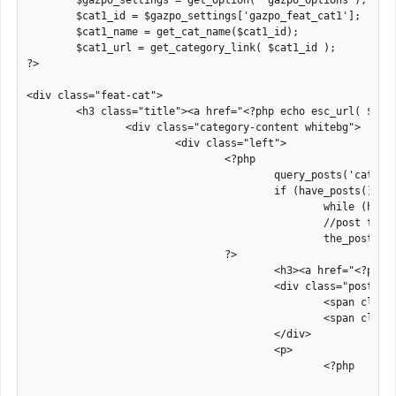
	$gazpo_settings = get_option( 'gazpo_options');

	$cat1_id = $gazpo_settings['gazpo_feat_cat1'];

	$cat1_name = get_cat_name($cat1_id);

	$cat1_url = get_category_link( $cat1_id );

?>

<div class="feat-cat">

	<h3 class="title"><a href="<?php echo esc_url( $cat1_url ); ?>" title="Category Name"><?php echo $cat1_name; ?></a></h3>

		<div class="category-content whitebg">

			<div class="left">

				<?php

					query_posts('cat='.$cat1_id.'&posts_per_page=1');

					if (have_posts()) :

						while (have_posts()) : the_post();

						//post thumbnail

						the_post_thumbnail( 'large' );

				?>

					<h3><a href="<?php the_permalink(); ?>" title="<?php the_title(); ?>"><?php the_title(); ?></a></h3>

					<div class="post-meta">

						<span class="date"><?php the_time('F j'); ?></span>

						<span class="comments"><?php comments_popup_link( __('no comments', 'silverorchid'), __( '1 comment', 'silverorchid'), __('% comments', 'silverorchid')); ?></span>

					</div>

					<p>

						<?php

							$content = get_the_content();
