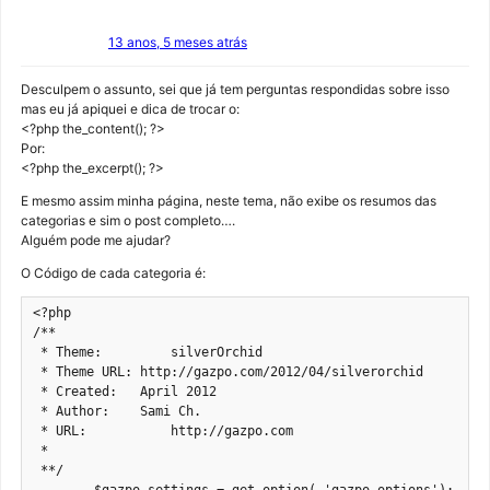
13 anos, 5 meses atrás
Desculpem o assunto, sei que já tem perguntas respondidas sobre isso
mas eu já apiquei e dica de trocar o:
<?php the_content(); ?>
Por:
<?php the_excerpt(); ?>
E mesmo assim minha página, neste tema, não exibe os resumos das
categorias e sim o post completo….
Alguém pode me ajudar?
O Código de cada categoria é:
<?php

/**

 * Theme:  	  silverOrchid

 * Theme URL: http://gazpo.com/2012/04/silverorchid

 * Created:   April 2012

 * Author:    Sami Ch.

 * URL: 	  http://gazpo.com

 *

 **/
