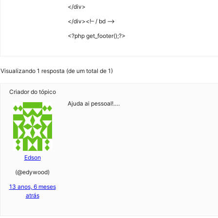
</div>
</div><!– / bd –>
<?php get_footer();?>
Visualizando 1 resposta (de um total de 1)
Criador do tópico
Ajuda ai pessoal!….
Edson
(@edywood)
13 anos, 6 meses
atrás