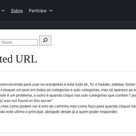
Sobre
Participe
ar
Pesquisar
fóruns
ted URL
senvolvendo para usar no wordpress e esta tudo ok, fiz o header, sidebar, footer
, coloquei um post em todas as categorias e sub-categorias, mas só aparece as 
ste é um problema, o outro é quando cliquo nas sub-categorias que contem 1
 was not found on this server”
 mas como podem ver é erro de caminho mas como faço para quando cliquar nas 
do este ultimo o principal. obrigado desde já a quem poder responder.