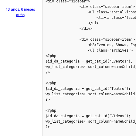
<div class="sidebar">

             	<div class="sidebar-item">

13 anos, 6 meses
                    <ul class="social-icons
atrás
                        <li><a class="faceb
                    </ul>

                </div>

                <div class="sidebar-item">

                    <h3>Eventos, Shows, Esp
                    <ul class="archives">

<?php

$id_da_categoria = get_cat_id('Eventos');

wp_list_categories('sort_column=name&child_
?>

<?php

$id_da_categoria = get_cat_id('Teatro');

wp_list_categories('sort_column=name&child_
?>

<?php

$id_da_categoria = get_cat_id('Videos');

wp_list_categories('sort_column=name&child_
?>
