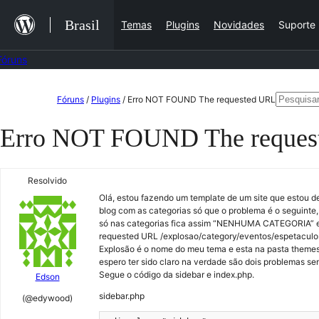
Ir
Brasil
Temas
Plugins
Novidades
Suporte
para
o
Fóruns
conteúdo
Pular
Pesquis
Fóruns
/
Plugins
/
Erro NOT FOUND The requested URL
para
por:
Erro NOT FOUND The reques
o
conteúdo
Resolvido
Olá, estou fazendo um template de um site que estou de
blog com as categorias só que o problema é o seguinte
só nas categorias fica assim “NENHUMA CATEGORIA” e
requested URL /explosao/category/eventos/espetaculos/
Explosão é o nome do meu tema e esta na pasta themes
espero ter sido claro na verdade são dois problemas sen
Segue o código da sidebar e index.php.
Edson
sidebar.php
(@edywood)