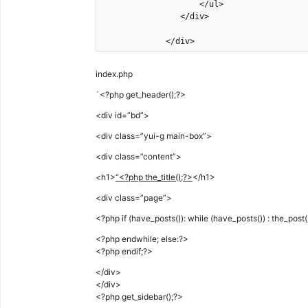
                    </ul>

                </div>

             </div>
index.php
`<?php get_header();?>
<div id=”bd”>
<div class=”yui-g main-box”>
<div class=”content”>
<h1>
“<?php the_title();?>
</h1>
<div class=”page”>
<?php if (have_posts()): while (have_posts()) : the_post(
<?php endwhile; else:?>
<?php endif;?>
</div>
</div>
<?php get_sidebar();?>