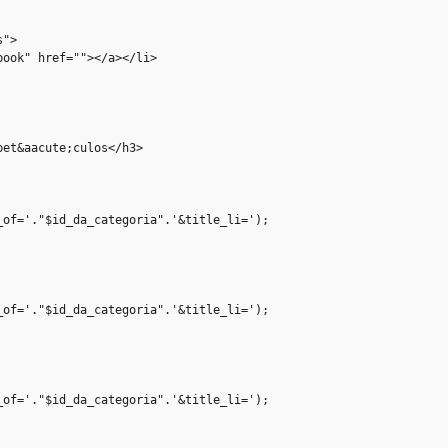
">

ook" href=""></a></li>

et&aacute;culos</h3>

of='."$id_da_categoria".'&title_li=');

of='."$id_da_categoria".'&title_li=');

of='."$id_da_categoria".'&title_li=');
