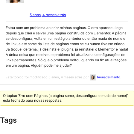
5 anos, 4 meses atrás
Estou com um problema ao criar minhas páginas. O erro apareceu logo
depois que criei e salvei uma página construida com Elementor. A página
se desconfigura, volta em um estágio anterior ou então muda de nome e
de link, e até some da lista de páginas como se eu nunca tivesse criado.
Já troquei de tema, já desinstalei plugins, já reinstalei o Elementor e nada!
A única coisa que resolveu o problema foi atualizar as configurações de
links permanentes. Só que o problema voltou quando eu fiz atualizações
em um página. Alguém pode me ajudar?
Este tópico foi modificado 5 anos, 4 meses atrás por
brunadelmanto
.
O tópico ‘Erro com Páginas (a página some, desconfigura e muda de nome)’
está fechado para novas respostas.
Tags