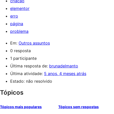
criacao
elementor
erro
página
problema
Em:
Outros assuntos
0 resposta
1 participante
Última resposta de:
brunadelmanto
Última atividade:
5 anos, 4 meses atrás
Estado: não resolvido
Tópicos
Tópicos mais populares
Tópicos sem respostas