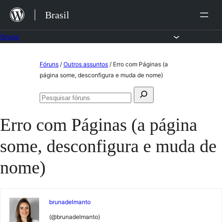
Ir
Brasil
para
o
Fóruns
conteúdo
Pular
Fóruns
/
Outros assuntos
/
Erro com Páginas (a
para
página some, desconfigura e muda de nome)
o
Pesquisar
conteúdo
Pesquisar
por:
fóruns
Erro com Páginas (a página
some, desconfigura e muda de
nome)
brunadelmanto
(@brunadelmanto)