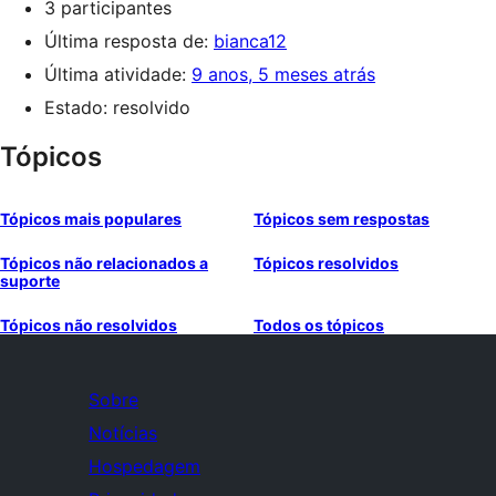
3 participantes
Última resposta de:
bianca12
Última atividade:
9 anos, 5 meses atrás
Estado: resolvido
Tópicos
Tópicos mais populares
Tópicos sem respostas
Tópicos não relacionados a
Tópicos resolvidos
suporte
Tópicos não resolvidos
Todos os tópicos
Sobre
Notícias
Hospedagem