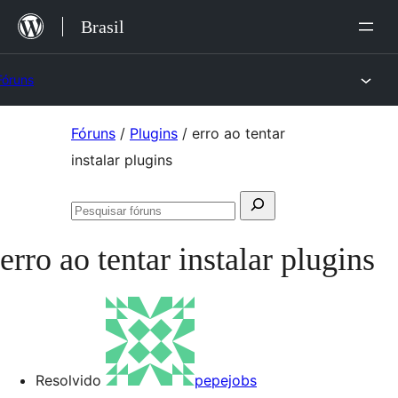
Ir
Brasil
para
o
Fóruns
conteúdo
Pular
Fóruns
/
Plugins
/
erro ao tentar
para
instalar plugins
o
Pesquisar
conteúdo
Pesquisar
por:
fóruns
erro ao tentar instalar plugins
Resolvido
pepejobs