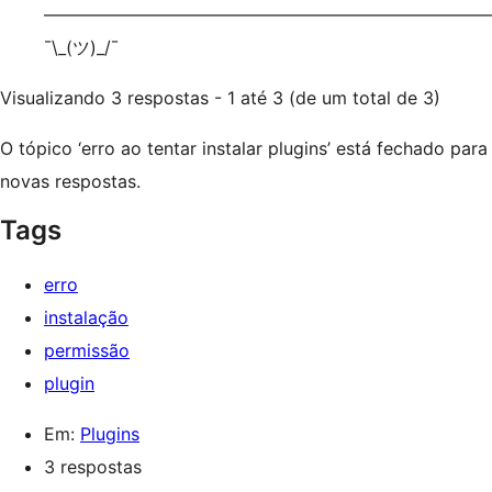
—————————————————————————
¯\_(ツ)_/¯
Visualizando 3 respostas - 1 até 3 (de um total de 3)
O tópico ‘erro ao tentar instalar plugins’ está fechado para
novas respostas.
Tags
erro
instalação
permissão
plugin
Em:
Plugins
3 respostas