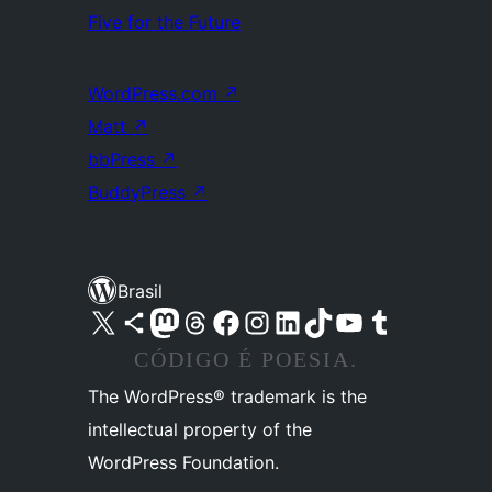
Five for the Future
WordPress.com
↗
Matt
↗
bbPress
↗
BuddyPress
↗
Brasil
Acessar nossa conta do X (antigo Twitter)
Acessar nossa conta do Bluesky
Acessar nossa conta do Mastodon
Acessar nossa conta do Threads
Acessar nossa página do Facebook
Acessar nossa conta do Instagram
Acessar nossa conta do LinkedIn
Acessar nossa conta do TikTok
Acessar nosso canal do YouTube
Acessar nossa conta no Tumblr
CÓDIGO É POESIA.
The WordPress® trademark is the
intellectual property of the
WordPress Foundation.