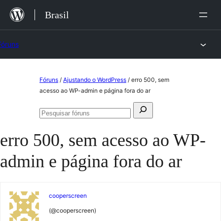
Ir
Brasil
para
o
Fóruns
conteúdo
Pular
Fóruns
/
Ajustando o WordPress
/
erro 500, sem
para
acesso ao WP-admin e página fora do ar
o
Pesquisar
conteúdo
Pesquisar
por:
fóruns
erro 500, sem acesso ao WP-
admin e página fora do ar
cooperscreen
(@cooperscreen)