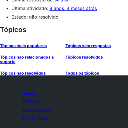
Última atividade:
8 anos, 4 meses atrás
Estado: não resolvido
Tópicos
Tópicos mais populares
Tópicos sem respostas
Tópicos não relacionados a
Tópicos resolvidos
suporte
Tópicos não resolvidos
Todos os tópicos
Sobre
Notícias
Hospedagem
Privacidade