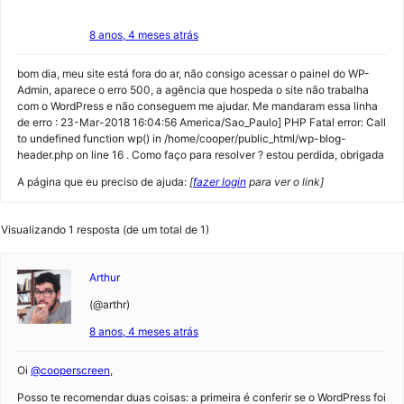
8 anos, 4 meses atrás
bom dia, meu site está fora do ar, não consigo acessar o painel do WP-
Admin, aparece o erro 500, a agência que hospeda o site não trabalha
com o WordPress e não conseguem me ajudar. Me mandaram essa linha
de erro : 23-Mar-2018 16:04:56 America/Sao_Paulo] PHP Fatal error: Call
to undefined function wp() in /home/cooper/public_html/wp-blog-
header.php on line 16 . Como faço para resolver ? estou perdida, obrigada
A página que eu preciso de ajuda:
[
fazer login
para ver o link]
Visualizando 1 resposta (de um total de 1)
Arthur
(@arthr)
8 anos, 4 meses atrás
Oi
@cooperscreen
,
Posso te recomendar duas coisas: a primeira é conferir se o WordPress foi