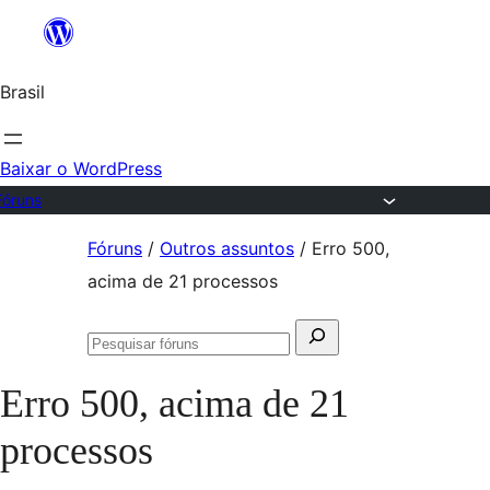
Ir
para
Brasil
o
conteúdo
Baixar o WordPress
Fóruns
Pular
Fóruns
/
Outros assuntos
/
Erro 500,
para
acima de 21 processos
o
Pesquisar
conteúdo
Pesquisar
por:
fóruns
Erro 500, acima de 21
processos