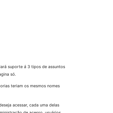
dará suporte á 3 tipos de assuntos
agina só.
egorias teriam os mesmos nomes
 deseja acessar, cada uma delas
inistração de acesso, usuários