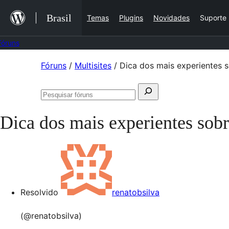
Ir
Brasil
Temas
Plugins
Novidades
Suporte
para
o
Fóruns
conteúdo
Pular
Fóruns
/
Multisites
/
Dica dos mais experientes so
para
Pesquisar
o
Pesquisar
por:
conteúdo
fóruns
Dica dos mais experientes sobre
Resolvido
renatobsilva
(@renatobsilva)