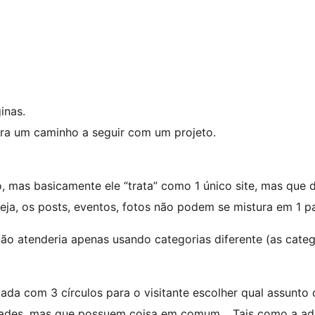
inas.
ara um caminho a seguir com um projeto.
o, mas basicamente ele “trata” como 1 único site, mas que 
eja, os posts, eventos, fotos não podem se mistura em 1 p
não atenderia apenas usando categorias diferente (as cat
ada com 3 círculos para o visitante escolher qual assunto
idades, mas que possuem coisa em comum… Tais como a adm