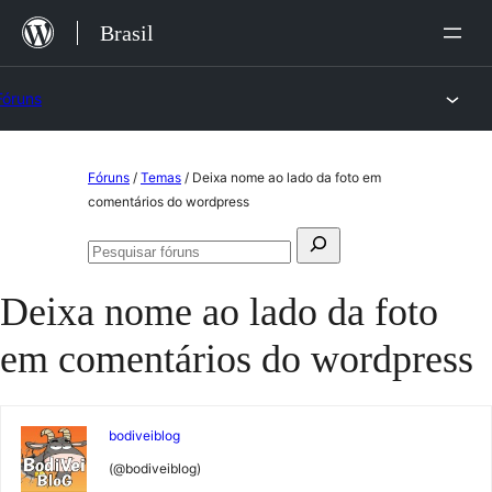
Ir
Brasil
para
o
Fóruns
conteúdo
Pular
Fóruns
/
Temas
/
Deixa nome ao lado da foto em
para
comentários do wordpress
o
Pesquisar
conteúdo
Pesquisar
por:
fóruns
Deixa nome ao lado da foto
em comentários do wordpress
bodiveiblog
(@bodiveiblog)