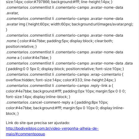
size:14px; color:#797866; background:#fff; line-height:14px; }
.comentarios .commentlist li .comentario-campo .avatar-nome-data
.avatar,
.comentarios .commentlist li .comentario-campo .avatar-nome-data
.avatar img { height:60px; width:60px; background:url(images/avatar.png);
}
.comentarios .commentlist li .comentario-campo .avatar-nome-data
.nome { color:#4e7bbe; padding:5px; display:block; clear:both;
position:relative; }
.comentarios .commentlist li .comentario-campo .avatar-nome-data
.nome a { color:#4e7bbe; }
.comentarios .commentlist li .comentario-campo .avatar-nome-data .data
{ padding:0 0 5px 0; display:block; position:relative; font-size:10px; }
.comentarios .commentlist li .comentario-campo .wrap-comentario {
overflow:hidden; font-size:14px; color:#333; line-height:24px; }
.comentarios .commentlist li .comentario-campo .reply-link a {
color:#4e7bbe; background:#fff; padding:0px 10px; margin:5px 0 0 0;
font-size:14px; display:inline-block; }
.comentarios .cancel-comment-reply a { padding:8px 10px;
color:#4e7bbe; background:#fff; margin:5px 0 10px 0; display:inline-
block; }
Link do site que precisa ser ajustado:
http://bodiveiblog.com.br/video-vergonha-alheia-de-
maio/#commentpopup