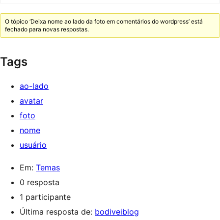
O tópico ‘Deixa nome ao lado da foto em comentários do wordpress’ está
fechado para novas respostas.
Tags
ao-lado
avatar
foto
nome
usuário
Em:
Temas
0 resposta
1 participante
Última resposta de:
bodiveiblog