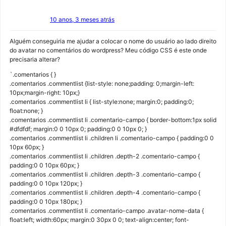
10 anos, 3 meses atrás
Alguém conseguiria me ajudar a colocar o nome do usuário ao lado direito
do avatar no comentários do wordpress? Meu código CSS é este onde
precisaria alterar?
`.comentarios { }
.comentarios .commentlist {list-style: none;padding: 0;margin-left:
10px;margin-right: 10px;}
.comentarios .commentlist li { list-style:none; margin:0; padding:0;
float:none; }
.comentarios .commentlist li .comentario-campo { border-bottom:1px solid
#dfdfdf; margin:0 0 10px 0; padding:0 0 10px 0; }
.comentarios .commentlist li .children li .comentario-campo { padding:0 0
10px 60px; }
.comentarios .commentlist li .children .depth-2 .comentario-campo {
padding:0 0 10px 60px; }
.comentarios .commentlist li .children .depth-3 .comentario-campo {
padding:0 0 10px 120px; }
.comentarios .commentlist li .children .depth-4 .comentario-campo {
padding:0 0 10px 180px; }
.comentarios .commentlist li .comentario-campo .avatar-nome-data {
float:left; width:60px; margin:0 30px 0 0; text-align:center; font-