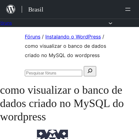
Ir
Brasil
para
o
Fóruns
conteúdo
Pular
Fóruns
/
Instalando o WordPress
/
para
como visualizar o banco de dados
o
criado no MySQL do wordpress
conteúdo
Pesquisar
Pesquisar
por:
fóruns
como visualizar o banco de
dados criado no MySQL do
wordpress