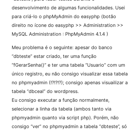
desenvolvimento de algumas funcionalidades. Usei
para criá-lo o phpMyAdmin do easyphp (botão
direito no ícone do easyphp >> Administration >>
MySQL Administration : PhpMyAdmin 4.1.4 )
Meu problema é o seguinte: apesar do banco
“dbteste” estar criado, ter uma função
“fGerarSenha()” e ter uma tabela “Usuario” com um
único registro, eu não consigo visualizar essa tabela
no phpmyadmin (!?!?!?); consigo apenas visuailizar a
tabela “dbceal” do wordpress.
Eu consigo executar a função normalmente,
selecionar a linha da tabela (ambos tanto via
phpmyadmin quanto via script php). Porém, não
consigo “ver” no phpmyadmin a tabela “dbteste”, só