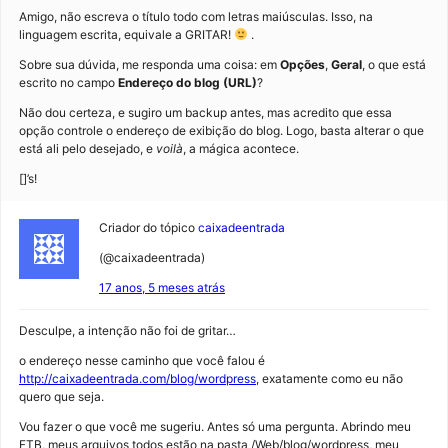
Amigo, não escreva o título todo com letras maiúsculas. Isso, na
linguagem escrita, equivale a GRITAR!
.
Sobre sua dúvida, me responda uma coisa: em
Opções
,
Geral
, o que está
escrito no campo
Endereço do blog (URL)
?
Não dou certeza, e sugiro um backup antes, mas acredito que essa
opção controle o endereço de exibição do blog. Logo, basta alterar o que
está ali pelo desejado, e
voilà
, a mágica acontece.
[]’s!
Criador do tópico
caixadeentrada
(@caixadeentrada)
17 anos, 5 meses atrás
Desculpe, a intenção não foi de gritar…
o endereço nesse caminho que você falou é
http://caixadeentrada.com/blog/wordpress
, exatamente como eu não
quero que seja.
Vou fazer o que você me sugeriu. Antes só uma pergunta. Abrindo meu
FTB, meus arquivos todos estão na pasta /Web/blog/wordpress, meu