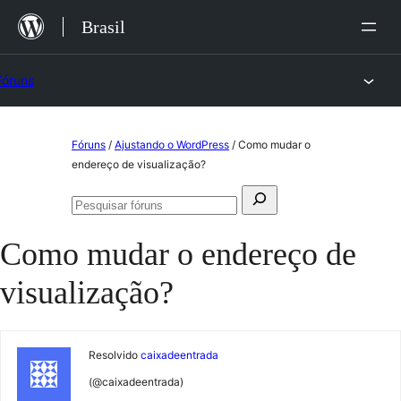
Ir
Brasil
para
o
Fóruns
conteúdo
Pular
Fóruns
/
Ajustando o WordPress
/
Como mudar o
para
endereço de visualização?
o
Pesquisar
conteúdo
Pesquisar
por:
fóruns
Como mudar o endereço de
visualização?
Resolvido
caixadeentrada
(@caixadeentrada)