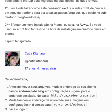
Você poderá efetuar esta migração na qual deseja, de duas formas.
1º – Você ode fazer como esta pensando excluir o index.html, de /www e
em seguida tranferis para ela todas as pastas/arquivos, que estão no sub-
diretório: blog/wordpress/.
2º – Efetuar um nova instalação na /home, ou seja, na /www. Se você
usar um script tipo fantastico na hora da instalação em diretório deixe em
branco.
Espero ter ajudado.
Catia Kitahara
(@catiakitahara)
17 anos, 4 meses atrás
Caixadeentrada,
Antes de mover seus arquivos, mude o endereço do seu site no
campo
endereço do blog
em configurações > geral para o
endereço desejado. No caso:
http://caixadeentrada.com
Mude também o endereço de upload de suas imagens em
configurações > diversas para:
wp-content/uploads
Faça o logout