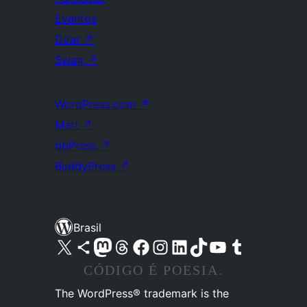
Eventos
Doar
↗
Swag
↗
WordPress.com
↗
Matt
↗
bbPress
↗
BuddyPress
↗
Brasil
Acessar nossa conta do X (antigo Twitter)
Acessar nossa conta do Bluesky
Acessar nossa conta do Mastodon
Acessar nossa conta do Threads
Acessar nossa página do Facebook
Acessar nossa conta do Instagram
Acessar nossa conta do LinkedIn
Acessar nossa conta do TikTok
Acessar nosso canal do YouTube
Acessar nossa conta no Tumblr
CÓDIGO É POESIA.
The WordPress® trademark is the