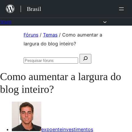
Ir
Brasil
para
o
Fóruns
conteúdo
Pular
Fóruns
/
Temas
/
Como aumentar a
para
largura do blog inteiro?
o
Pesquisar
conteúdo
Pesquisar
por:
fóruns
Como aumentar a largura do
blog inteiro?
expoenteinvestimentos