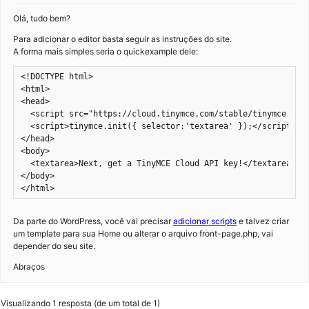
Olá, tudo bem?
Para adicionar o editor basta seguir as instruções do site.
A forma mais simples seria o quickexample dele:
<!DOCTYPE html>

<html>

<head>

  <script src="https://cloud.tinymce.com/stable/tinymce.min.
  <script>tinymce.init({ selector:'textarea' });</script>

</head>

<body>

  <textarea>Next, get a TinyMCE Cloud API key!</textarea>

</body>

</html>
Da parte do WordPress, você vai precisar
adicionar scripts
e talvez criar
um template para sua Home ou alterar o arquivo front-page.php, vai
depender do seu site.
Abraços
Visualizando 1 resposta (de um total de 1)