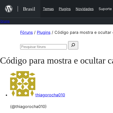
Ir
Brasil
Temas
Plugins
Novidades
Suporte
para
o
Fóruns
conteúdo
Pular
Fóruns
/
Plugins
/
Código para mostra e ocultar 
para
Pesquisar
o
Pesquisar
por:
conteúdo
fóruns
Código para mostra e ocultar c
thiagorocha010
(@thiagorocha010)