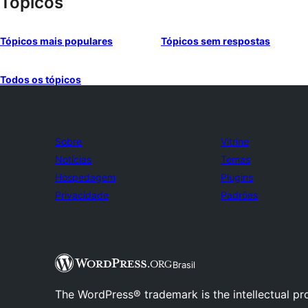
Tópicos
Tópicos mais populares
Tópicos sem respostas
Todos os tópicos
Sobre
Vitrine
Notícias
Temas
Hospedagem
Plugins
Privacidade
Padrões
Brasil
The WordPress® trademark is the intellectual pr