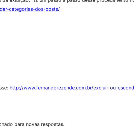
as da exibição. Fiz um passo a passo desse procedimento no
der-categorias-dos-posts/
esse:
http://www.fernandorezende.com.br/excluir-ou-escond
echado para novas respostas.