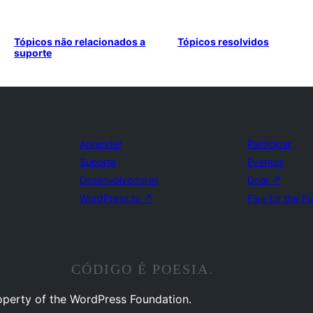
Tópicos não relacionados a
Tópicos resolvidos
suporte
Aprender
Participar
Suporte
Eventos
Desenvolvedores
Doar
↗
WordPress.tv
↗
Five for the F
CÓDIGO É POESIA.
operty of the WordPress Foundation.