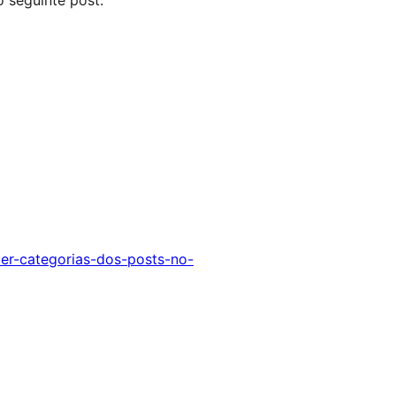
 seguinte post:
er-categorias-dos-posts-no-