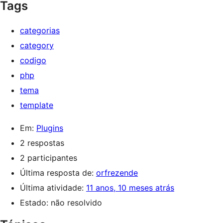
Tags
categorias
category
codigo
php
tema
template
Em:
Plugins
2 respostas
2 participantes
Última resposta de:
orfrezende
Última atividade:
11 anos, 10 meses atrás
Estado: não resolvido