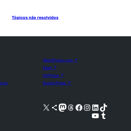
Tópicos não resolvidos
WordPress.com
↗
Matt
↗
bbPress
↗
uture
BuddyPress
↗
Acessar nossa conta do X (antigo Twitter)
Acessar nossa conta do Bluesky
Acessar nossa conta do Mastodon
Acessar nossa conta do Threads
Acessar nossa página do Facebook
Acessar nossa conta do Instagram
Acessar nossa conta do LinkedIn
Acessar nossa conta do TikTok
Acessar nosso canal do YouTube
Acessar nossa conta no Tumblr