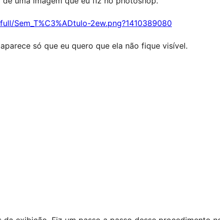
o de uma imagem que eu fiz no photoshop.
3/full/Sem_T%C3%ADtulo-2ew.png?1410389080
arece só que eu quero que ela não fique visível.