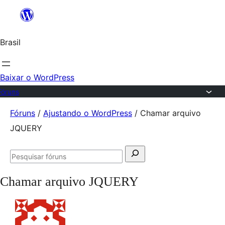
Ir
para
Brasil
o
conteúdo
Baixar o WordPress
Fóruns
Pular
Fóruns
/
Ajustando o WordPress
/
Chamar arquivo
para
JQUERY
o
Pesquisar
conteúdo
Pesquisar
por:
fóruns
Chamar arquivo JQUERY