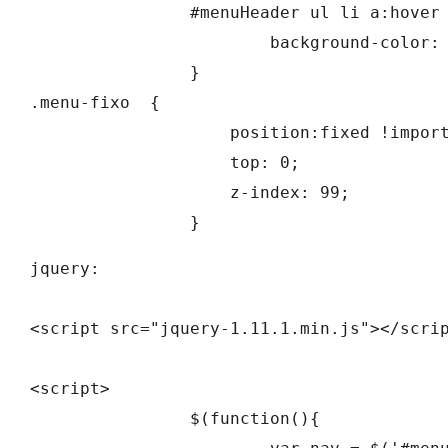
		#menuHeader ul li a:hover {

			background-color: #4aa6e0;

		}

.menu-fixo  {

		    position:fixed !important;

		    top: 0;

		    z-index: 99;

		}
jquery:

<script src="jquery-1.11.1.min.js"></scrip
<script>

		$(function(){
