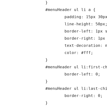
		}

		#menuHeader ul li a {

			padding: 15px 30px;

			line-height: 50px;

			border-left: 1px solid #464A4E;

			border-right: 1px solid #0E3457;

			text-decoration: none;

			color: #fff;

		}

		#menuHeader ul li:first-child a {

			border-left: 0;

		}

		#menuHeader ul li:last-child a {

			border-right: 0;

		}
