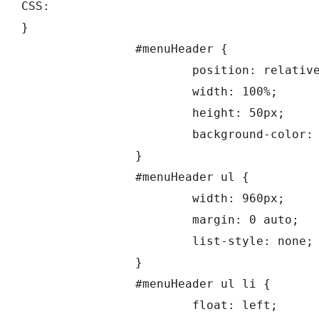
CSS:

}

		#menuHeader {

			position: relative;

			width: 100%;

			height: 50px;

			background-color: #2D3F50;

		}

		#menuHeader ul {

			width: 960px;

			margin: 0 auto;

			list-style: none;

		}

		#menuHeader ul li {

			float: left;
