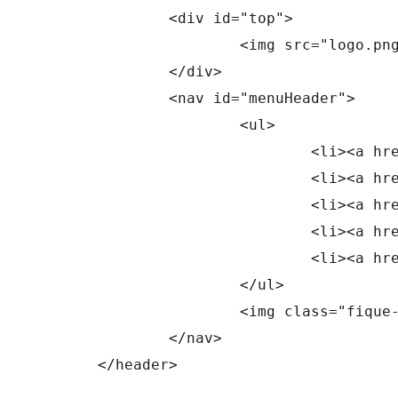
		<div id="top">

			<img src="logo.png" alt="">

		</div>

		<nav id="menuHeader">

			<ul>

				<li><a href="#">Home</a></li>

				<li><a href="#">Produtos</a></li>

				<li><a href="#">Lojas</a></li>

				<li><a href="#">Empresa</a></li>

				<li><a href="#">Contato</a></li>

			</ul>

			<img class="fique-olho" src="fique-olho.png" alt="">

		</nav>

	</header>