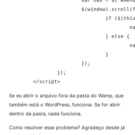
			var nav = $('#menuHeader');

			$(window).scroll(function () {

				if ($(this).scrollTop() > 150) {

					nav.addClass("menu-fixo");

				} else {

					nav.removeClass("menu-fixo");

				}

			});

		});

	</script>
Se eu abrir o arquivo fora da pasta do Wamp, que
também está o WordPress, funciona. Se for abrir
dentro da pasta, nada funciona.
Como resolver esse problema? Agradeço desde já