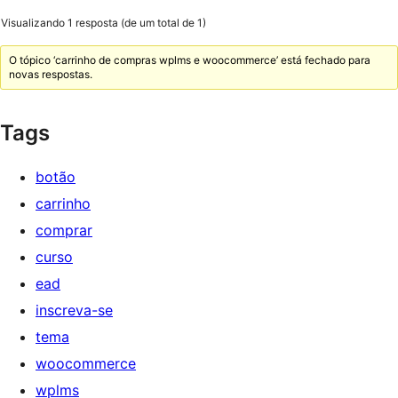
Visualizando 1 resposta (de um total de 1)
O tópico ‘carrinho de compras wplms e woocommerce’ está fechado para
novas respostas.
Tags
botão
carrinho
comprar
curso
ead
inscreva-se
tema
woocommerce
wplms