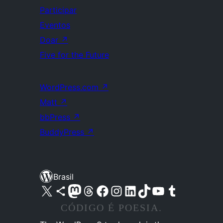
Participar
Eventos
Doar
↗
Five for the Future
WordPress.com
↗
Matt
↗
bbPress
↗
BuddyPress
↗
Brasil
Acessar nossa conta do X (antigo Twitter)
Acessar nossa conta do Bluesky
Acessar nossa conta do Mastodon
Acessar nossa conta do Threads
Acessar nossa página do Facebook
Acessar nossa conta do Instagram
Acessar nossa conta do LinkedIn
Acessar nossa conta do TikTok
Acessar nosso canal do YouTube
Acessar nossa conta no Tumblr
CÓDIGO É POESIA.