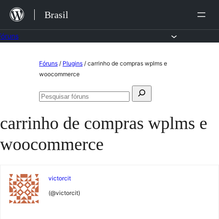
Ir
Brasil
para
o
Fóruns
conteúdo
Pular
Fóruns
/
Plugins
/
carrinho de compras wplms e
para
woocommerce
o
Pesquisar
conteúdo
Pesquisar
por:
fóruns
carrinho de compras wplms e
woocommerce
victorcit
(@victorcit)