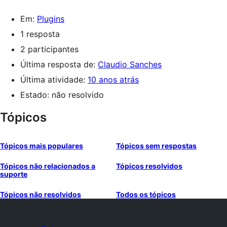
Em:
Plugins
1 resposta
2 participantes
Última resposta de:
Claudio Sanches
Última atividade:
10 anos atrás
Estado: não resolvido
Tópicos
Tópicos mais populares
Tópicos sem respostas
Tópicos não relacionados a
Tópicos resolvidos
suporte
Tópicos não resolvidos
Todos os tópicos