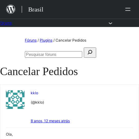
Ir
Brasil
para
o
Fóruns
conteúdo
Pular
Fóruns
/
Plugins
/
Cancelar Pedidos
para
Pesquisar
o
Pesquisar
por:
fóruns
conteúdo
Cancelar Pedidos
kklo
(@kklo)
8 anos, 12 meses atrás
Ola,