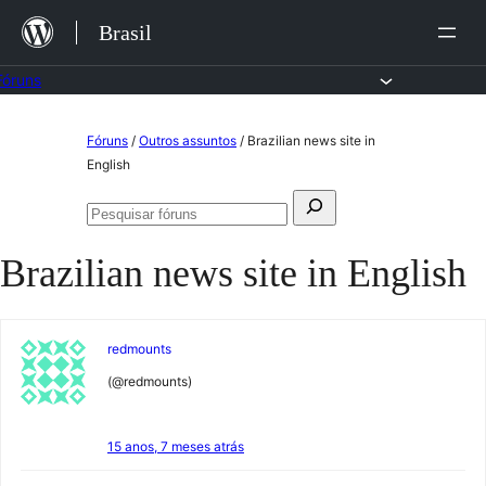
Ir
Brasil
para
o
Fóruns
conteúdo
Pular
Fóruns
/
Outros assuntos
/
Brazilian news site in
para
English
o
Pesquisar
conteúdo
Pesquisar
por:
fóruns
Brazilian news site in English
redmounts
(@redmounts)
15 anos, 7 meses atrás