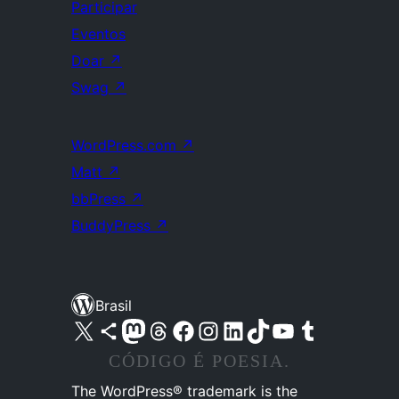
Participar
Eventos
Doar
↗
Swag
↗
WordPress.com
↗
Matt
↗
bbPress
↗
BuddyPress
↗
Brasil
Acessar nossa conta do X (antigo Twitter)
Acessar nossa conta do Bluesky
Acessar nossa conta do Mastodon
Acessar nossa conta do Threads
Acessar nossa página do Facebook
Acessar nossa conta do Instagram
Acessar nossa conta do LinkedIn
Acessar nossa conta do TikTok
Acessar nosso canal do YouTube
Acessar nossa conta no Tumblr
CÓDIGO É POESIA.
The WordPress® trademark is the