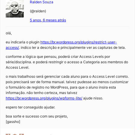
Ralden Souza
(@ralden)
5 anos, 6 meses atrás
olá,
eu indicaria o plugin
https://br.wordpress.org/plugins/restrict-user-
access/
. indico ler a descrição e principalmente ver as capturas de tela.
conforme a lógica que pensou, poderá criar Access Levels por
série/disciplina. e poderá restringir o acesso a Categoria aos membros do
Access Level.
o mais trabalhoso será gerenciar cada aluno para o Access Level correto.
pois precisará ser de forma manual. talvez pudesse ao menos customizar
o formulário de registro no WordPress, para que o aluno insira esta
informação. não tenho certeza, mas talvez
https://br.wordpress.org/plugins/wpforms-lite/
ajude nisso.
espero ter conseguido ajudar.
boa sorte e sucesso com seu projeto,
[gassho]