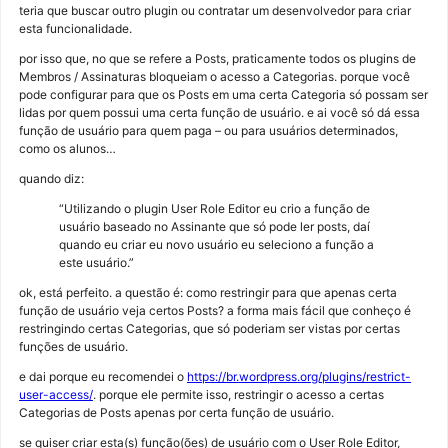
teria que buscar outro plugin ou contratar um desenvolvedor para criar
esta funcionalidade.
por isso que, no que se refere a Posts, praticamente todos os plugins de
Membros / Assinaturas bloqueiam o acesso a Categorias. porque você
pode configurar para que os Posts em uma certa Categoria só possam ser
lidas por quem possui uma certa função de usuário. e ai você só dá essa
função de usuário para quem paga – ou para usuários determinados,
como os alunos…
quando diz:
“Utilizando o plugin User Role Editor eu crio a função de
usuário baseado no Assinante que só pode ler posts, daí
quando eu criar eu novo usuário eu seleciono a função a
este usuário.”
ok, está perfeito. a questão é: como restringir para que apenas certa
função de usuário veja certos Posts? a forma mais fácil que conheço é
restringindo certas Categorias, que só poderiam ser vistas por certas
funções de usuário.
e dai porque eu recomendei o
https://br.wordpress.org/plugins/restrict-
user-access/
. porque ele permite isso, restringir o acesso a certas
Categorias de Posts apenas por certa função de usuário.
se quiser criar esta(s) função(ões) de usuário com o User Role Editor,