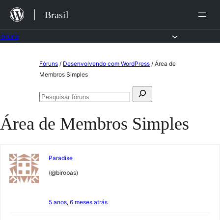
Ir
Brasil
para
o
Fóruns
conteúdo
Pular
Fóruns
/
Desenvolvendo com WordPress
/
Área de
para
Membros Simples
o
Pesquisar
conteúdo
Pesquisar
por:
fóruns
Área de Membros Simples
Paradise
(@birobas)
5 anos, 6 meses atrás