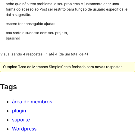
acho que não tem problema. o seu problema é justamente criar uma
forma do acesso ao Post ser restrito para função de usuário específica. e
dai a sugestão.
espero ter conseguido ajudar.
boa sorte e sucesso com seu projeto,
[gassho]
Visualizando 4 respostas - 1 até 4 (de um total de 4)
O tópico ‘Área de Membros Simples’ está fechado para novas respostas.
Tags
área de membros
plugin
suporte
Wordpress