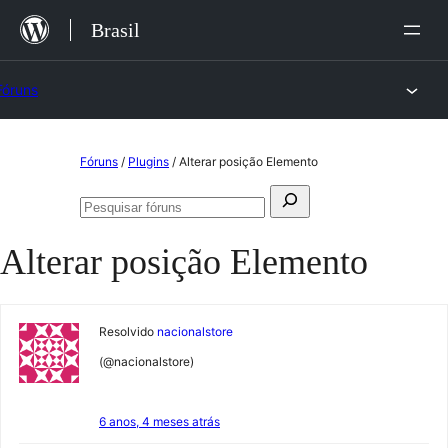
Ir
Brasil
para
o
Fóruns
conteúdo
Pular
Fóruns
/
Plugins
/
Alterar posição Elemento
para
Pesquisar
o
Pesquisar
por:
fóruns
conteúdo
Alterar posição Elemento
Resolvido
nacionalstore
(@nacionalstore)
6 anos, 4 meses atrás