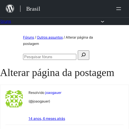
Ir
Brasil
para
o
Fóruns
conteúdo
Pular
Fóruns
/
Outros assuntos
/
Alterar página da
para
postagem
o
Pesquisar
conteúdo
Pesquisar
por:
fóruns
Alterar página da postagem
Resolvido
joaogauer
(@joaogauer)
14 anos, 6 meses atrás