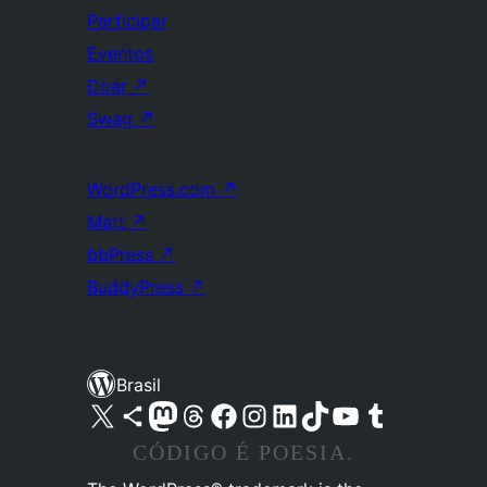
Participar
Eventos
Doar
↗
Swag
↗
WordPress.com
↗
Matt
↗
bbPress
↗
BuddyPress
↗
Brasil
Acessar nossa conta do X (antigo Twitter)
Acessar nossa conta do Bluesky
Acessar nossa conta do Mastodon
Acessar nossa conta do Threads
Acessar nossa página do Facebook
Acessar nossa conta do Instagram
Acessar nossa conta do LinkedIn
Acessar nossa conta do TikTok
Acessar nosso canal do YouTube
Acessar nossa conta no Tumblr
CÓDIGO É POESIA.