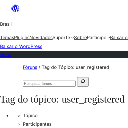
Ir
para
Brasil
o
conteúdo
Temas
Plugins
Novidades
Suporte
Sobre
Participe
Baixar 
Baixar o WordPress
Fóruns
Pular
Fóruns
/
Tag do Tópico: user_registered
para
Pesquisar
o
Pesquisar
por:
conteúdo
fóruns
Tag do tópico:
user_registered
Tópico
Participantes