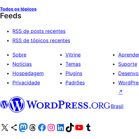
Todos os tópicos
Feeds
RSS de posts recentes
RSS de tópicos recentes
Sobre
Vitrine
Aprende
Notícias
Temas
Suporte
Hospedagem
Plugins
Desenvo
Privacidade
Padrões
WordPres
↗
Brasil
Acessar nossa conta do X (antigo Twitter)
Acessar nossa conta do Bluesky
Acessar nossa conta do Mastodon
Acessar nossa conta do Threads
Acessar nossa página do Facebook
Acessar nossa conta do Instagram
Acessar nossa conta do LinkedIn
Acessar nossa conta do TikTok
Acessar nosso canal do YouTube
Acessar nossa conta no Tumblr