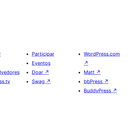
r
Participar
WordPress.com
Eventos
↗
lvedores
Doar
↗
Matt
↗
s.tv
Swag
↗
bbPress
↗
BuddyPress
↗